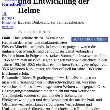
und Entwicklung der
Kunstkeller"
Helme
10-
jähriges
lädt zum Dialog und zur Fahrradexkursion
Bestehen
gefeiert
26. OKTOBER 2013
Halle.
Einst gehörte die ca. 74 km lange
AUF FACEBOOK
TEILEN
Helme zu den arten- und strukturreichsten
Flüssen Mitteldeutschlands. Insbesondere prägend waren die
umfassenden Mäander und der durchaus damit verbundene
Fischreichtum. In Folge eines starken Sommerhochwassers im Jahre
1956 nahm man massive Begradigungen vor sowie errichtete in den
Jahren 1962 bis 1965 ein Stausee mit einem Fassungsvermögen von
35,6 Millionen Kubikmeter, welcher offiziell im Jahre 1969 seine
Eröffnung erfuhr.
Bekanntlich führen Begradigungen bzw. Kanalisierungen zu
massiven Erhöhungen der Fließgeschwindigkeiten, was man
versuchte mit 6 neu- bzw. ausgebauten Wehren zu begegnen. Diese
Begradigungsmaßnahmen führten nicht nur zum Verlust der
Vielfältigkeit, sondern sorgten mit der Erhöhung der
Fließgeschwindigkeit und dem Ausbleiben der mit der Prall- und
Gleithangwechselwirkung verbundenen Verfrachtung und
Umlagerung der Sedimente zur fortschreitenden Eintiefung des