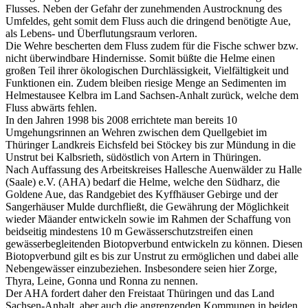
Flusses. Neben der Gefahr der zunehmenden Austrocknung des
Umfeldes, geht somit dem Fluss auch die dringend benötigte Aue,
als Lebens- und Überflutungsraum verloren.
Die Wehre bescherten dem Fluss zudem für die Fische schwer bzw.
nicht überwindbare Hindernisse. Somit büßte die Helme einen
großen Teil ihrer ökologischen Durchlässigkeit, Vielfältigkeit und
Funktionen ein. Zudem bleiben riesige Menge an Sedimenten im
Helmestausee Kelbra im Land Sachsen-Anhalt zurück, welche dem
Fluss abwärts fehlen.
In den Jahren 1998 bis 2008 errichtete man bereits 10
Umgehungsrinnen an Wehren zwischen dem Quellgebiet im
Thüringer Landkreis Eichsfeld bei Stöckey bis zur Mündung in die
Unstrut bei Kalbsrieth, südöstlich von Artern in Thüringen.
Nach Auffassung des Arbeitskreises Hallesche Auenwälder zu Halle
(Saale) e.V. (AHA) bedarf die Helme, welche den Südharz, die
Goldene Aue, das Randgebiet des Kyffhäuser Gebirge und der
Sangerhäuser Mulde durchfließt, die Gewährung der Möglichkeit
wieder Mäander entwickeln sowie im Rahmen der Schaffung von
beidseitig mindestens 10 m Gewässerschutzstreifen einen
gewässerbegleitenden Biotopverbund entwickeln zu können. Diesen
Biotopverbund gilt es bis zur Unstrut zu ermöglichen und dabei alle
Nebengewässer einzubeziehen. Insbesondere seien hier Zorge,
Thyra, Leine, Gonna und Ronna zu nennen.
Der AHA fordert daher den Freistaat Thüringen und das Land
Sachsen-Anhalt, aber auch die angrenzenden Kommunen in beiden