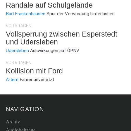
Randale auf Schulgelände
Bad Frankenhausen
Spur der Verwüstung hinterlassen
VOR 5 TAGEN
Vollsperrung zwischen Esperstedt
und Udersleben
Udersleben
Auswirkungen auf ÖPNV
VOR 6 TAGEN
Kollision mit Ford
Artern
Fahrer unverletzt
NAVIGATION
Archiv
Audiobeiträge