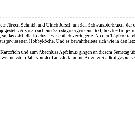
äte Jürgen Schmidt und Ulrich Jursch um den Schwarzbierbraten, der er
ng gestellt. Als man sich am Samstagmorgen dann traf, brachte Bürge
n, so dass sich die Kochzeit wesentlich verringerte. An den Töpfen sta
ausgewiesenen Hobbyköche. Und es bewahrheitete sich wie in den letzt
Kartoffeln und zum Abschluss Apfelmus gingen an diesem Samstag übe
wie in jedem Jahr von der Linksfraktion im Arterner Stadtrat gesponser