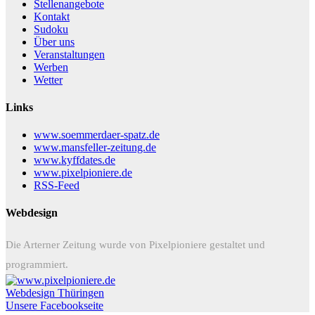
Stellenangebote
Kontakt
Sudoku
Über uns
Veranstaltungen
Werben
Wetter
Links
www.soemmerdaer-spatz.de
www.mansfeller-zeitung.de
www.kyffdates.de
www.pixelpioniere.de
RSS-Feed
Webdesign
Die Arterner Zeitung wurde von Pixelpioniere gestaltet und
programmiert.
Webdesign Thüringen
Unsere Facebookseite