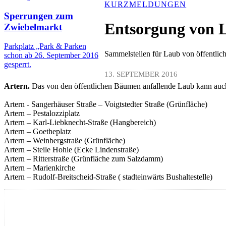
KURZMELDUNGEN
Sperrungen zum
Entsorgung von 
Zwiebelmarkt
Parkplatz „Park & Parken
Sammelstellen für Laub von öffentli
schon ab 26. September 2016
gesperrt.
13. SEPTEMBER 2016
Artern.
Das von den öffentlichen Bäumen anfallende Laub kann auch 
Artern - Sangerhäuser Straße – Voigtstedter Straße (Grünfläche)
Artern – Pestalozziplatz
Artern – Karl-Liebknecht-Straße (Hangbereich)
Artern – Goetheplatz
Artern – Weinbergstraße (Grünfläche)
Artern – Steile Hohle (Ecke Lindenstraße)
Artern – Ritterstraße (Grünfläche zum Salzdamm)
Artern – Marienkirche
Artern – Rudolf-Breitscheid-Straße ( stadteinwärts Bushaltestelle)