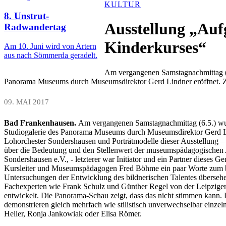
KULTUR
8. Unstrut-
Ausstellung „Auf
Radwandertag
Kinderkurses“
Am 10. Juni wird von Artern
aus nach Sömmerda geradelt.
Am vergangenen Samstagnachmittag (6
Panorama Museums durch Museumsdirektor Gerd Lindner eröffnet. Z
09. MAI 2017
Bad Frankenhausen.
Am vergangenen Samstagnachmittag (6.5.) wur
Studiogalerie des Panorama Museums durch Museumsdirektor Gerd Lind
Lohorchester Sondershausen und Porträtmodelle dieser Ausstellung – 
über die Bedeutung und den Stellenwert der museumspädagogischen A
Sondershausen e.V., - letzterer war Initiator und ein Partner dieses
Kursleiter und Museumspädagogen Fred Böhme ein paar Worte zum beso
Untersuchungen der Entwicklung des bildnerischen Talentes übersehen
Fachexperten wie Frank Schulz und Günther Regel von der Leipziger Un
entwickelt. Die Panorama-Schau zeigt, dass das nicht stimmen kann.
demonstrieren gleich mehrfach wie stilistisch unverwechselbar einze
Heller, Ronja Jankowiak oder Elisa Römer.