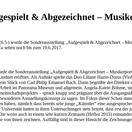
gespielt & Abgezeichnet – Musik
.5.) wurde die Sonderausstellung „Aufgespielt & Abgezeichnet – Musi
u sehen noch bis zum 19.6.2017.
de die Sonderausstellung „Aufgespielt & Abgezeichnet – Musikerport
ner eröffnet. Als Auftakt spielte das Duo Liliane Hazin-Dorus (Violi
ein Stück von Carl Philip Emanuel Bach. Dann begrüßte der Direktor di
rbeit im Panorama Museum und allgemein. Angela-Katrin Böhme, stell
 Gemeinschaftsprojektes – sprach knapp und prägnant über die Ausgangsi
nderen Ausstellungskonzept zu sagen. Im Fokus dieser Schau stand fü
 haben, nämlich dass bereits sehr junge „Künstler“ eine ausgesprochen
iversität hatten in ihren Untersuchungen stets betont, dass erst der 
 Die wenn auch in einem sehr kurzen Zeitraum (Herbst 2015) entstande
lne von ihnen zeichnen. Auffällig sind in dieser Hinsicht die Zeichnu