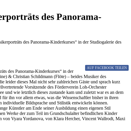
erporträts des Panorama-
kerporträts des Panorama-Kinderkurses“ in der Studiogalerie des
AUF FACEBOOK
TEILEN
räts des Panorama-Kinderkurses“ in der
ne) & Christian Schildmann (Flöte) – beides Musiker des
e leider dieses Mal nicht sehr zahlreichen Gäste und sprach kurz
vertretende Vorsitzende des Förderverein Loh-Orchester
dee und wie letztlich dieses zustande kam und zuletzt war es an dem
r ihn vor allem etwas, was die Wissenschaftler bisher in ihren
 individuelle Bildsprache und Stilistik entwickeln können.
junge Künstler am Ende seiner Ausbildung einen eigenen Stil
nen Werke der zum Teil im Grundschulalter befindlichen Kinder
ngen von Vyara Yordanova, von Klara Hercher, Vincent Wallrodt, Maxi