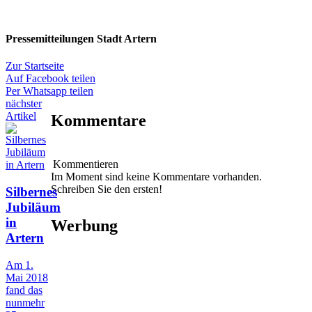
Pressemitteilungen Stadt Artern
Zur Startseite
Auf Facebook teilen
Per Whatsapp teilen
nächster
Artikel
Kommentare
Kommentieren
Im Moment sind keine Kommentare vorhanden.
Schreiben Sie den ersten!
Silbernes
Jubiläum
in
Werbung
Artern
Am 1.
Mai 2018
fand das
nunmehr