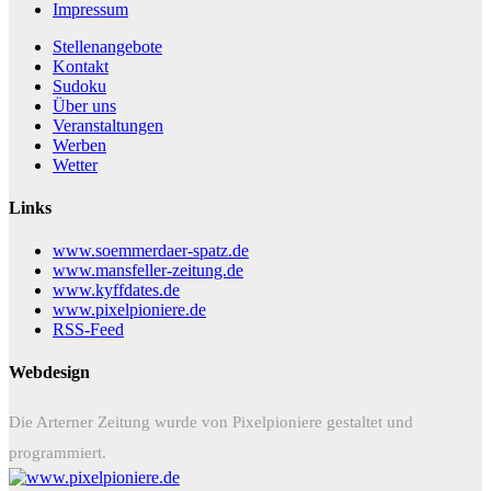
Impressum
Stellenangebote
Kontakt
Sudoku
Über uns
Veranstaltungen
Werben
Wetter
Links
www.soemmerdaer-spatz.de
www.mansfeller-zeitung.de
www.kyffdates.de
www.pixelpioniere.de
RSS-Feed
Webdesign
Die Arterner Zeitung wurde von Pixelpioniere gestaltet und
programmiert.