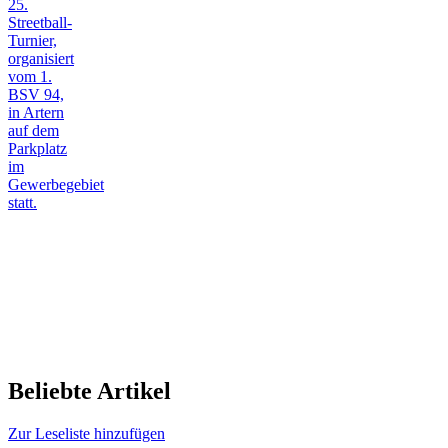
25.
Streetball-
Turnier,
organisiert
vom 1.
BSV 94,
in Artern
auf dem
Parkplatz
im
Gewerbegebiet
statt.
Beliebte Artikel
Zur Leseliste hinzufügen