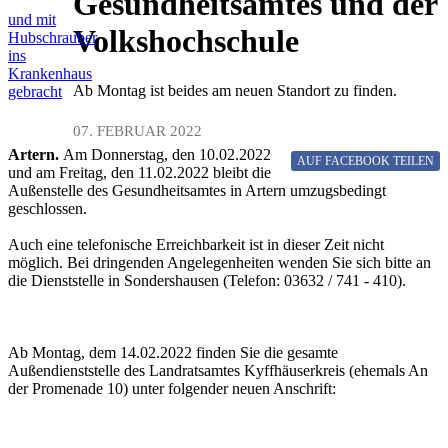
Gesundheitsamtes und der
und mit
Volkshochschule
Hubschrauber
ins
Krankenhaus
Ab Montag ist beides am neuen Standort zu finden.
gebracht
07. FEBRUAR 2022
Artern.
Am Donnerstag, den 10.02.2022
AUF FACEBOOK
TEILEN
und am Freitag, den 11.02.2022 bleibt die
Außenstelle des Gesundheitsamtes in Artern umzugsbedingt
geschlossen.
Auch eine telefonische Erreichbarkeit ist in dieser Zeit nicht
möglich. Bei dringenden Angelegenheiten wenden Sie sich bitte an
die Dienststelle in Sondershausen (Telefon: 03632 / 741 - 410).
Ab Montag, dem 14.02.2022 finden Sie die gesamte
Außendienststelle des Landratsamtes Kyffhäuserkreis (ehemals An
der Promenade 10) unter folgender neuen Anschrift: