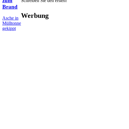
zum
Schreiben Sie den ersten!
Brand
Werbung
Asche in
Mülltonne
gekippt