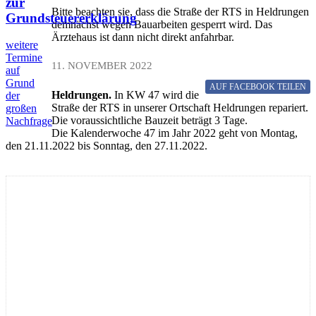
zur
Bitte beachten sie, dass die Straße der RTS in Heldrungen
Grundsteuererklärung
demnächst wegen Bauarbeiten gesperrt wird. Das
Ärztehaus ist dann nicht direkt anfahrbar.
weitere
Termine
11. NOVEMBER 2022
auf
Grund
AUF FACEBOOK
TEILEN
Heldrungen.
In KW 47 wird die
der
Straße der RTS in unserer Ortschaft Heldrungen repariert.
großen
Die voraussichtliche Bauzeit beträgt 3 Tage.
Nachfrage
Die Kalenderwoche 47 im Jahr 2022 geht von Montag,
den 21.11.2022 bis Sonntag, den 27.11.2022.