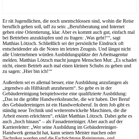
Er rät Jugendlichen, die noch unentschlossen sind, wohin die Reise
beruflich gehen soll, taff zu sein: „Berufsberatung und Internet
geben eine Orientierung, klar. Aber es kommt auch gut, einfach mal
bei Betrieben anzuklopfen und zu fragen: ‚Was geht?‘“, sagt
Matthias Lötzsch. Schließlich sei der persönliche Eindruck oft
entscheidender als die Noten im letzten Zeugnis. Und längst nicht
alle Unternehmen würden Ausbildungsplätze der Arbeitsagentur
melden. Matthias Lötzsch macht jungen Menschen Mut: „Es schadet
nicht, einem Betrieb auch mal einen kleinen Schubs zu geben und
zu sagen: ‚Hier bin ich!‘“
Außerdem sei es allemal besser, eine Ausbildung anzufangen als
„irgendwo als Hilfskraft anzuheuern“. So gebe es in der
Gebäudereinigung beispielsweise eine qualifizierte Ausbildung:
„Das ist die größte Handwerksbranche, die wir haben. Der Beruf
des Gebäudereinigers ist ein Handwerksberuf. In dem Job gibt es
ständig neue Technik und weiterentwickelte Maschinen, die die
Arbeit enorm erleichtern“, erklärt Matthias Lötzsch. Dabei gehe es
auch „hoch hinaus“ – als Fassadenreiniger. Aber auch auf der
Karriereleiter: „Wer seine Ausbildung im Gebäudereiniger-
Handwerk gemacht hat, kann seinen Meister machen oder
Techniker werden und die Fachrichtung Reinigungs- und