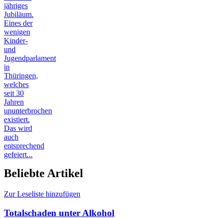
jähriges
Jubiläum.
Eines der
wenigen
Kinder-
und
Jugendparlament
in
Thüringen,
welches
seit 30
Jahren
ununterbrochen
existiert.
Das wird
auch
entsprechend
gefeiert...
Beliebte Artikel
Zur Leseliste hinzufügen
Totalschaden unter Alkohol