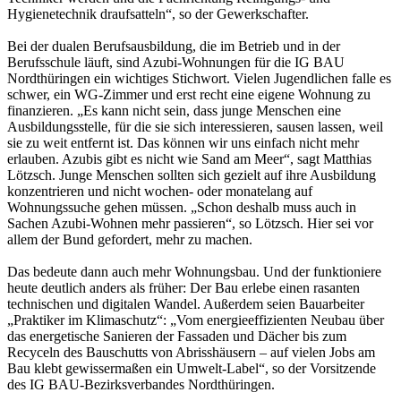
Hygienetechnik draufsatteln“, so der Gewerkschafter.
Bei der dualen Berufsausbildung, die im Betrieb und in der
Berufsschule läuft, sind Azubi-Wohnungen für die IG BAU
Nordthüringen ein wichtiges Stichwort. Vielen Jugendlichen falle es
schwer, ein WG-Zimmer und erst recht eine eigene Wohnung zu
finanzieren. „Es kann nicht sein, dass junge Menschen eine
Ausbildungsstelle, für die sie sich interessieren, sausen lassen, weil
sie zu weit entfernt ist. Das können wir uns einfach nicht mehr
erlauben. Azubis gibt es nicht wie Sand am Meer“, sagt Matthias
Lötzsch. Junge Menschen sollten sich gezielt auf ihre Ausbildung
konzentrieren und nicht wochen- oder monatelang auf
Wohnungssuche gehen müssen. „Schon deshalb muss auch in
Sachen Azubi-Wohnen mehr passieren“, so Lötzsch. Hier sei vor
allem der Bund gefordert, mehr zu machen.
Das bedeute dann auch mehr Wohnungsbau. Und der funktioniere
heute deutlich anders als früher: Der Bau erlebe einen rasanten
technischen und digitalen Wandel. Außerdem seien Bauarbeiter
„Praktiker im Klimaschutz“: „Vom energieeffizienten Neubau über
das energetische Sanieren der Fassaden und Dächer bis zum
Recyceln des Bauschutts von Abrisshäusern – auf vielen Jobs am
Bau klebt gewissermaßen ein Umwelt-Label“, so der Vorsitzende
des IG BAU-Bezirksverbandes Nordthüringen.