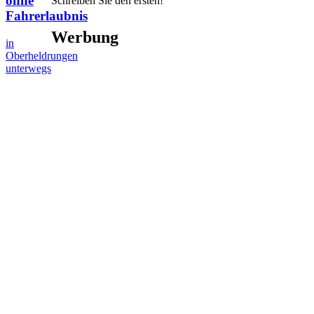
ohne
Schreiben Sie den ersten!
Fahrerlaubnis
Werbung
in
Oberheldrungen
unterwegs