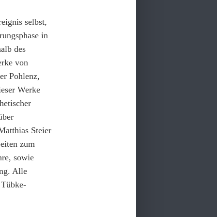
ignis selbst,
hrungsphase in
alb des
erke von
er Pohlenz,
ieser Werke
hetischer
über
Matthias Steier
beiten zum
re, sowie
g. Alle
 Tübke-