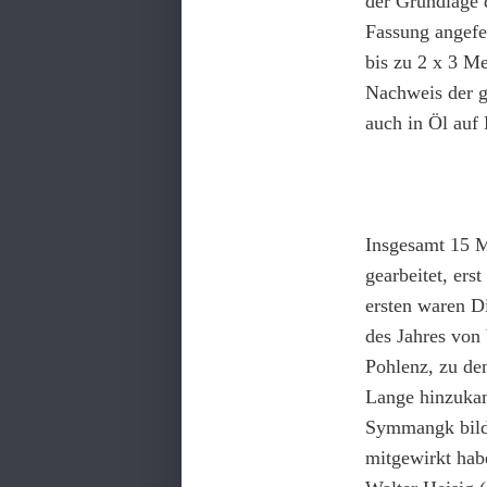
der Grundlage 
Fassung angefer
bis zu 2 x 3 M
Nachweis der g
auch in Öl auf
Insgesamt 15 M
gearbeitet, ers
ersten waren D
des Jahres von
Pohlenz, zu d
Lange hinzukam
Symmangk bilde
mitgewirkt habe