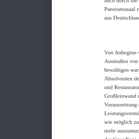
auch durch die
Panoramasaal r
aus Deutschlan
Von Anbeginn w
Ausmaßen von 
bewältigen war
Absolventen de
und Restaurator
Großleinwand u
Voraussetzung 
Leistungsvermö
wie möglich zu
mehr auszumach