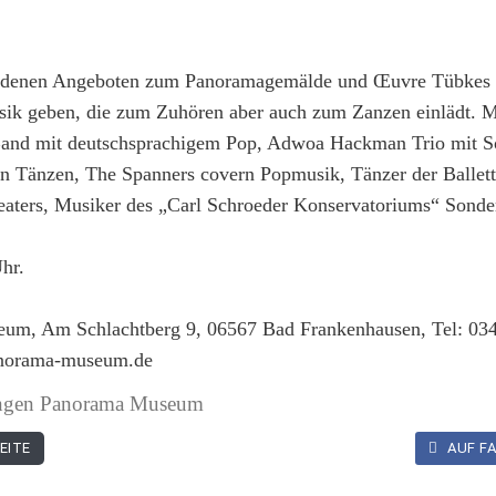
edenen Angeboten zum Panoramagemälde und Œuvre Tübkes 
sik geben, die zum Zuhören aber auch zum Zanzen einlädt. Mi
and mit deutschsprachigem Pop, Adwoa Hackman Trio mit S
en Tänzen, The Spanners covern Popmusik, Tänzer der Ballet
aters, Musiker des „Carl Schroeder Konservatoriums“ Sonde
hr.
um, Am Schlachtberg 9, 06567 Bad Frankenhausen, Tel: 034
norama-museum.de
lungen Panorama Museum
EITE
AUF FA