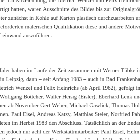
der Linearzeichnung, die Dietrich Wenzel und Felix Heinrichs
tigt hatten, waren Ausschnitte des Bildes bis zur Originalgr
eter zunächst in Kohle auf Karton plastisch durchzuarbeiten 
eforderten malerischen Qualifikation diese und andere Motiv
 Leinwand auszuführen.
aler haben im Laufe der Zeit zusammen mit Werner Tübke in
t in Leipzig, dann – seit Anfang 1983 – auch in Bad Frankenh
ietrich Wenzel und Felix Heinrichs (ab April 1982), gefolgt 
 Wolfgang Böttcher, Walter Heisig (Eisler), Eberhard Lenk un
enen ab November Gert Weber, Michael Gawlick, Thomas Hol
en. Paul Eisel, Andreas Katzy, Matthias Steier, Norfried Pa
ten im Herbst 1983 den Abschluss. Tatsächlich an der Enda
n jedoch nur acht der Werkstattmitarbeiter: Paul Eisel, Helmu