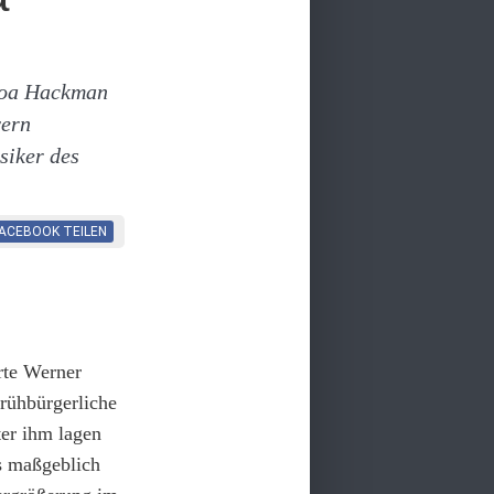
woa Hackman
vern
siker des
FACEBOOK
TEILEN
rte Werner
rühbürgerliche
er ihm lagen
s maßgeblich