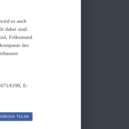
wird es auch
t dabei sind:
oul, Folksmund
tkompanie des
rshausen
671/6190, E-
CEBOOK TEILEN