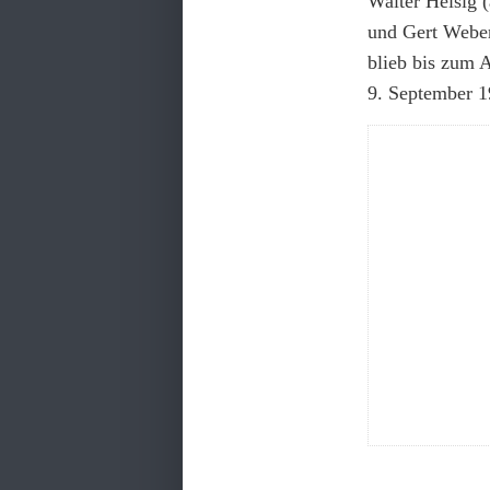
Walter Heisig (
und Gert Weber.
blieb bis zum 
9. September 1