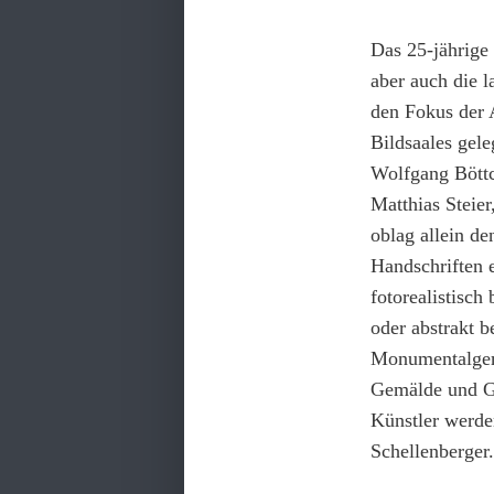
Das 25-jährige
aber auch die 
den Fokus der 
Bildsaales gel
Wolfgang Böttc
Matthias Steie
oblag allein de
Handschriften 
fotorealistisch
oder abstrakt b
Monumentalgemä
Gemälde und G
Künstler werde
Schellenberger.