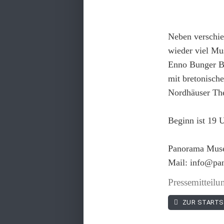
Neben verschi
wieder viel Mu
Enno Bunger B
mit bretonisch
Nordhäuser The
Beginn ist 19 U
Panorama Muse
Mail: info@pa
Pressemittei
ZUR STARTS