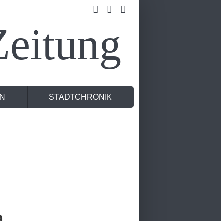
eitung
N
STADTCHRONIK
a