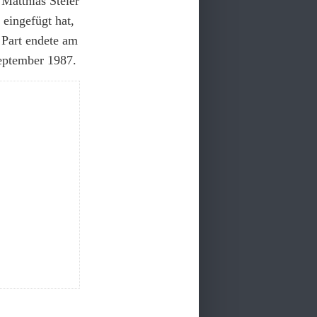
 Matthias Steier
 eingefügt hat,
 Part endete am
eptember 1987.