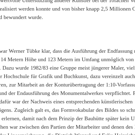
 wertvolle Unterstützung anderer Künstler bei der 10fachen 
ealisiert werden konnte und von bisher knapp 2,5 Millionen G
d bewundert wurde.
ar Werner Tübke klar, dass die Ausführung der Endfassung 
14 Metern Höhe und 123 Metern im Umfang unmöglich von i
. Dazu wurde 1982/83 eine Gruppe meist jüngerer Maler, viel
r Hochschule für Grafik und Buchkunst, dazu vereinzelt auc
en, zur Mitarbeit an der Konturübertragung der 1:10-Vorfass
nd der Endausführung des Monumentalwerkes verpflichtet. 
dafür war der Nachweis eines entsprechenden künstlerischen
gens. Zugleich galt es, das Formvokabular des Bildes so schn
 erlernen, damit nach dem Prinzip der Bauhütte später kein U
en war zwischen den Partien der Mitarbeiter und denen des 