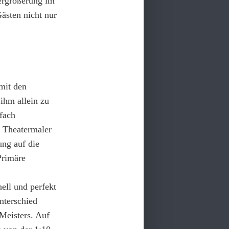
Vergrößerung im
ästen nicht nur
mit den
hm allein zu
fach
h Theatermaler
ung auf die
Primäre
ell und perfekt
nterschied
Meisters. Auf