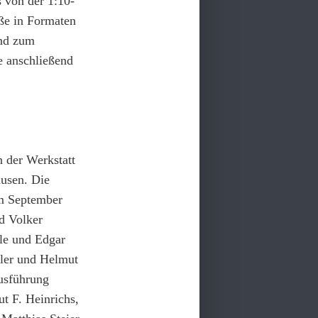
 von der 1:10-
öße in Formaten
und zum
e anschließend
 der Werkstatt
ausen. Die
im September
d Volker
le und Edgar
hler und Helmut
usführung
t F. Heinrichs,