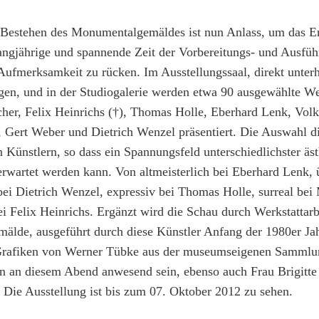
 Bestehen des Monumentalgemäldes ist nun Anlass, um das Ere
langjährige und spannende Zeit der Vorbereitungs- und Ausfü
Aufmerksamkeit zu rücken. Im Ausstellungssaal, direkt unterh
egen, und in der Studiogalerie werden etwa 90 ausgewählte W
her, Felix Heinrichs (†), Thomas Holle, Eberhard Lenk, Volk
r, Gert Weber und Dietrich Wenzel präsentiert. Die Auswahl d
n Künstlern, so dass ein Spannungsfeld unterschiedlichster äst
erwartet werden kann. Von altmeisterlich bei Eberhard Lenk, 
 bei Dietrich Wenzel, expressiv bei Thomas Holle, surreal bei 
ei Felix Heinrichs. Ergänzt wird die Schau durch Werkstattar
lde, ausgeführt durch diese Künstler Anfang der 1980er Jah
rafiken von Werner Tübke aus der museumseigenen Sammlun
n an diesem Abend anwesend sein, ebenso auch Frau Brigitte
 Die Ausstellung ist bis zum 07. Oktober 2012 zu sehen.