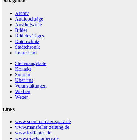
Navigation
Archiv
Audiobeiträge
Ausflugsziele
Bilder
Bild des Tages
Datenschutz
Stadtchronik
Impressum
Stellenangebote
Kontakt
Sudoku
Über uns
Veranstaltungen
Werben
Wetter
Links
www.soemmerdaer-spatz.de
www.mansfeller-zeitung.de
www.kyffdates.de
www.pixelpioniere.de