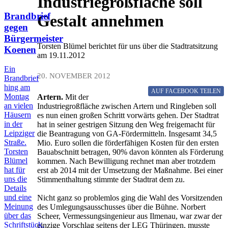
Industriegroßfläche soll
Brandbrief
Gestalt annehmen
gegen
Bürgermeister
Torsten Blümel berichtet für uns über die Stadtratsitzung
Koenen
am 19.11.2012
Ein
20. NOVEMBER 2012
Brandbrief
hing am
AUF FACEBOOK
TEILEN
Montag
Artern.
Mit der
an vielen
Industriegroßfläche zwischen Artern und Ringleben soll
Häusern
es nun einen großen Schritt vorwärts gehen. Der Stadtrat
in der
hat in seiner gestrigen Sitzung den Weg freigemacht für
Leipziger
die Beantragung von GA-Fördermitteln. Insgesamt 34,5
Straße.
Mio. Euro sollen die förderfähigen Kosten für den ersten
Torsten
Bauabschnitt betragen, 90% davon könnten als Förderung
Blümel
kommen. Nach Bewilligung rechnet man aber trotzdem
hat für
erst ab 2014 mit der Umsetzung der Maßnahme. Bei einer
uns die
Stimmenthaltung stimmte der Stadtrat dem zu.
Details
und eine
Nicht ganz so problemlos ging die Wahl des Vorsitzenden
Meinung
des Umlegungsausschusses über die Bühne. Norbert
über das
Scheer, Vermessungsingenieur aus Ilmenau, war zwar der
Schriftstück.
einzige Vorschlag seitens der LEG Thüringen, musste