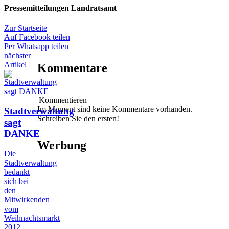
Pressemitteilungen Landratsamt
Zur Startseite
Auf Facebook teilen
Per Whatsapp teilen
nächster
Artikel
Kommentare
Kommentieren
Im Moment sind keine Kommentare vorhanden.
Stadtverwaltung
Schreiben Sie den ersten!
sagt
DANKE
Werbung
Die
Stadtverwaltung
bedankt
sich bei
den
Mitwirkenden
vom
Weihnachtsmarkt
2012