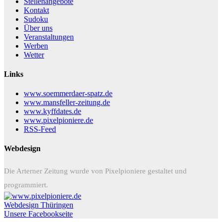
Stellenangebote
Kontakt
Sudoku
Über uns
Veranstaltungen
Werben
Wetter
Links
www.soemmerdaer-spatz.de
www.mansfeller-zeitung.de
www.kyffdates.de
www.pixelpioniere.de
RSS-Feed
Webdesign
Die Arterner Zeitung wurde von Pixelpioniere gestaltet und
programmiert.
Webdesign Thüringen
Unsere Facebookseite