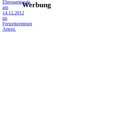
Ehrenamtsgala
Werbung
am
14.12.2012
im
Freizeitzentrum
Artern.