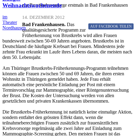
Weihnachtswochenende
zur Brustkrebsvorsorge erstmals in Bad Frankenhausen
im
14. DEZEMBER 2012
Theater
Bad Frankenhausen.
Das
AUF FACEBOOK
TEILEN
Nordhausen
qualitätsgesicherte Programm zur
Früherkennung von Brustkrebs wird allen Frauen
bundesweit zwischen 50-69 Jahren angeboten. Brustkrebs ist in
Deutschland die häufigste Krebsart bei Frauen. Mindestens jede
zehnte Frau erkrankt im Laufe ihres Lebens daran, die meisten nach
dem 50. Lebensjahr.
Am Thüringer Brustkrebs-Früherkennungs-Programm teilnehmen
können alle Frauen zwischen 50 und 69 Jahren, die ihren ersten
Wohnsitz in Thüringen gemeldet haben. Jede Frau erhält
automatisch eine persönliche Einladung per Post mit einem
Terminvorschlag zur Mammographie, einer Röntgenuntersuchung
der Brust. Die Kosten der Untersuchung werden von allen
gesetzlichen und privaten Krankenkassen übernommen.
Die Brustkrebs-Früherkennung ist natürlich keine einmalige Aktion,
sondern entfaltet den grössten Effekt dann, wenn die
teilnahmeberechtigten Frauen zusätzlich zur frauenärztlichen
Krebsvorsorge regelmässig alle zwei Jahre auf Einladung zum
Mammographie-Screening gehen. Den meisten Frauen ist das