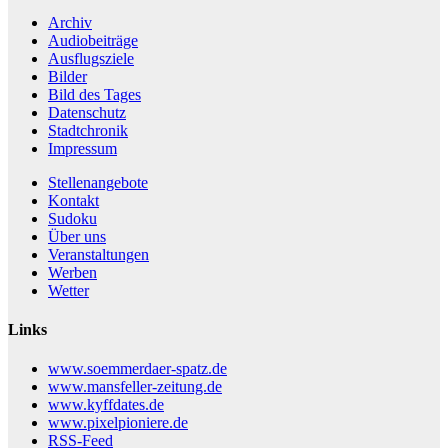
Archiv
Audiobeiträge
Ausflugsziele
Bilder
Bild des Tages
Datenschutz
Stadtchronik
Impressum
Stellenangebote
Kontakt
Sudoku
Über uns
Veranstaltungen
Werben
Wetter
Links
www.soemmerdaer-spatz.de
www.mansfeller-zeitung.de
www.kyffdates.de
www.pixelpioniere.de
RSS-Feed