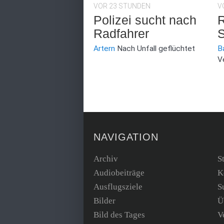
VOR 23 STUNDEN
V
Polizei sucht nach
R
Radfahrer
S
Artern
Nach Unfall geflüchtet
B
V
NAVIGATION
Archiv
S
Audiobeiträge
K
Ausflugsziele
S
Bilder
Ü
Bild des Tages
V