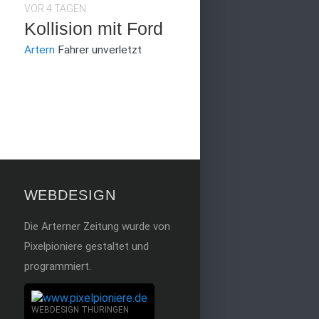
VOR 4 TAGEN
Kollision mit Ford
Artern
Fahrer unverletzt
WEBDESIGN
Die Arterner Zeitung wurde von
Pixelpioniere gestaltet und
programmiert.
WEBDESIGN THÜRINGEN