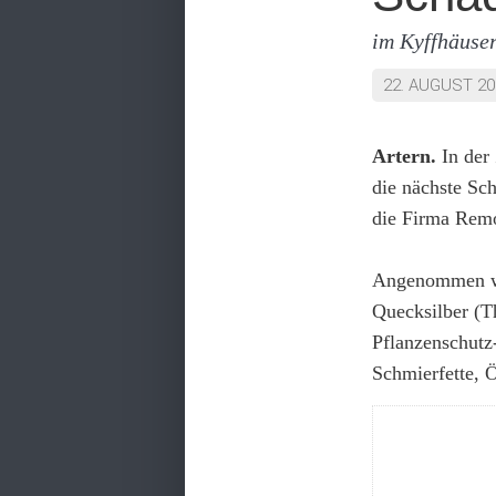
im Kyffhäuser
22. AUGUST 20
Artern.
In der
die nächste Sc
die Firma Remo
Angenommen wer
Quecksilber (T
Pflanzenschutz-
Schmierfette, Ö