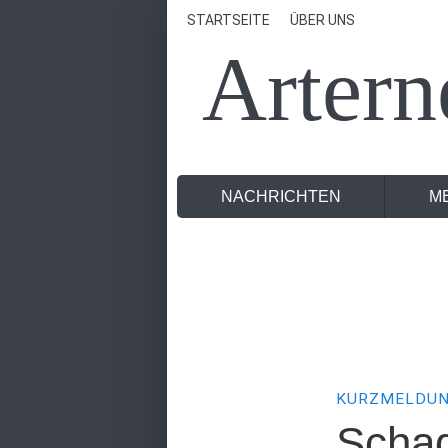
STARTSEITE
ÜBER UNS
Artern
NACHRICHTEN
M
KURZMELDU
Scha