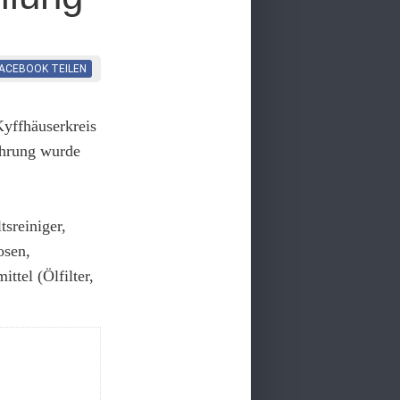
FACEBOOK
TEILEN
yffhäuserkreis
ührung wurde
sreiniger,
osen,
ttel (Ölfilter,