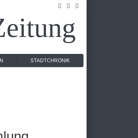
eitung
N
STADTCHRONIK
mlung