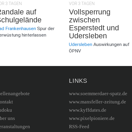
OR 3 TAGEN
VOR 3 TAGEN
andale auf
Vollsperrung
chulgelände
zwischen
Esperstedt und
ad Frankenhausen
Spur der
Udersleben
erwüstung hinterlassen
Udersleben
Auswirkungen auf
ÖPNV
LINKS
tellenangebote
www.soemmerdaer-spatz.de
ontakt
www.mansfeller-zeitung.de
udoku
www.kyffdates.de
ber uns
www.pixelpioniere.de
eranstaltungen
RSS-Feed