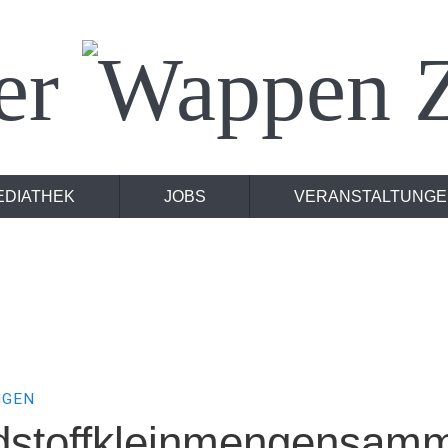
er
Z
EDIATHEK
JOBS
VERANSTALTUNGE
NGEN
dstoffkleinmengensam