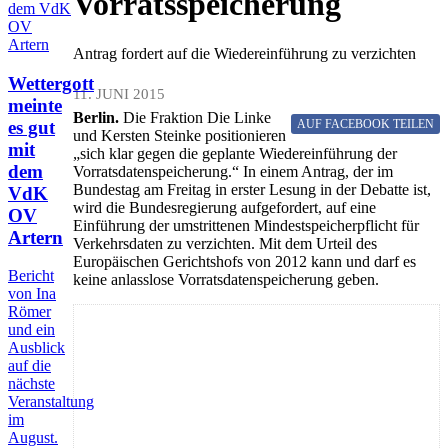
Vorratsspeicherung
Antrag fordert auf die Wiedereinführung zu verzichten
Wettergott
11. JUNI 2015
meinte
Berlin.
Die Fraktion Die Linke
es gut
AUF FACEBOOK
TEILEN
und Kersten Steinke positionieren
mit
„sich klar gegen die geplante Wiedereinführung der
dem
Vorratsdatenspeicherung.“ In einem Antrag, der im
Bundestag am Freitag in erster Lesung in der Debatte ist,
VdK
wird die Bundesregierung aufgefordert, auf eine
OV
Einführung der umstrittenen Mindestspeicherpflicht für
Artern
Verkehrsdaten zu verzichten. Mit dem Urteil des
Europäischen Gerichtshofs von 2012 kann und darf es
Bericht
keine anlasslose Vorratsdatenspeicherung geben.
von Ina
Römer
und ein
Ausblick
auf die
nächste
Veranstaltung
im
August.