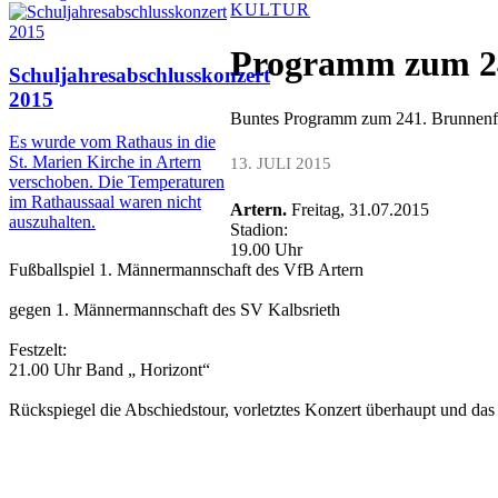
KULTUR
Programm zum 24
Schuljahresabschlusskonzert
2015
Buntes Programm zum 241. Brunnenfest
Es wurde vom Rathaus in die
St. Marien Kirche in Artern
13. JULI 2015
verschoben. Die Temperaturen
im Rathaussaal waren nicht
Artern.
Freitag, 31.07.2015
auszuhalten.
Stadion:
19.00 Uhr
Fußballspiel 1. Männermannschaft des VfB Artern
gegen 1. Männermannschaft des SV Kalbsrieth
Festzelt:
21.00 Uhr Band „ Horizont“
Rückspiegel die Abschiedstour, vorletztes Konzert überhaupt und das l