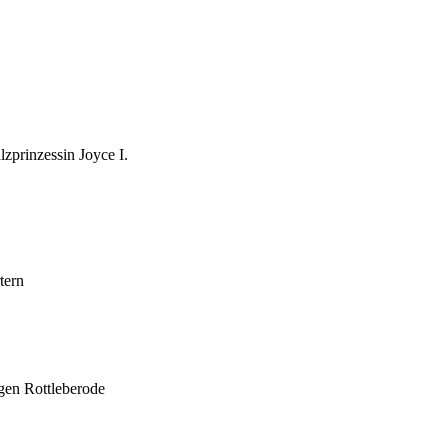
zprinzessin Joyce I.
tern
gen Rottleberode