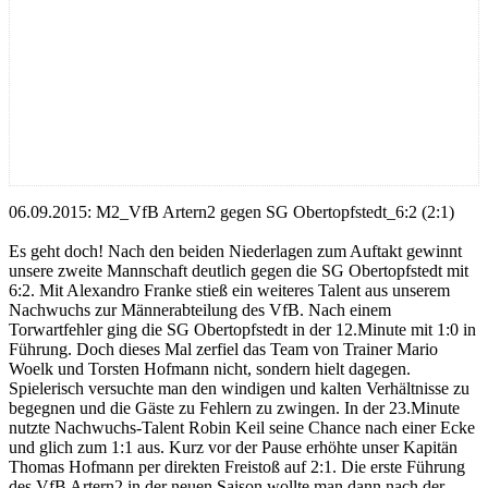
06.09.2015: M2_VfB Artern2 gegen SG Obertopfstedt_6:2 (2:1)
Es geht doch! Nach den beiden Niederlagen zum Auftakt gewinnt
unsere zweite Mannschaft deutlich gegen die SG Obertopfstedt mit
6:2. Mit Alexandro Franke stieß ein weiteres Talent aus unserem
Nachwuchs zur Männerabteilung des VfB. Nach einem
Torwartfehler ging die SG Obertopfstedt in der 12.Minute mit 1:0 in
Führung. Doch dieses Mal zerfiel das Team von Trainer Mario
Woelk und Torsten Hofmann nicht, sondern hielt dagegen.
Spielerisch versuchte man den windigen und kalten Verhältnisse zu
begegnen und die Gäste zu Fehlern zu zwingen. In der 23.Minute
nutzte Nachwuchs-Talent Robin Keil seine Chance nach einer Ecke
und glich zum 1:1 aus. Kurz vor der Pause erhöhte unser Kapitän
Thomas Hofmann per direkten Freistoß auf 2:1. Die erste Führung
des VfB Artern2 in der neuen Saison wollte man dann nach der