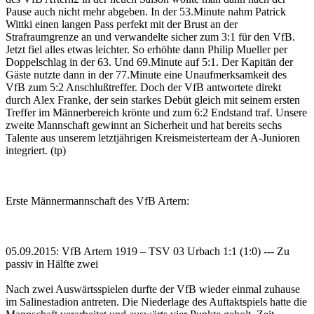
Pause auch nicht mehr abgeben. In der 53.Minute nahm Patrick
Wittki einen langen Pass perfekt mit der Brust an der
Strafraumgrenze an und verwandelte sicher zum 3:1 für den VfB.
Jetzt fiel alles etwas leichter. So erhöhte dann Philip Mueller per
Doppelschlag in der 63. Und 69.Minute auf 5:1. Der Kapitän der
Gäste nutzte dann in der 77.Minute eine Unaufmerksamkeit des
VfB zum 5:2 Anschlußtreffer. Doch der VfB antwortete direkt
durch Alex Franke, der sein starkes Debüt gleich mit seinem ersten
Treffer im Männerbereich krönte und zum 6:2 Endstand traf. Unsere
zweite Mannschaft gewinnt an Sicherheit und hat bereits sechs
Talente aus unserem letztjährigen Kreismeisterteam der A-Junioren
integriert. (tp)
Erste Männermannschaft des VfB Artern:
05.09.2015: VfB Artern 1919 – TSV 03 Urbach 1:1 (1:0) --- Zu
passiv in Hälfte zwei
Nach zwei Auswärtsspielen durfte der VfB wieder einmal zuhause
im Salinestadion antreten. Die Niederlage des Auftaktspiels hatte die