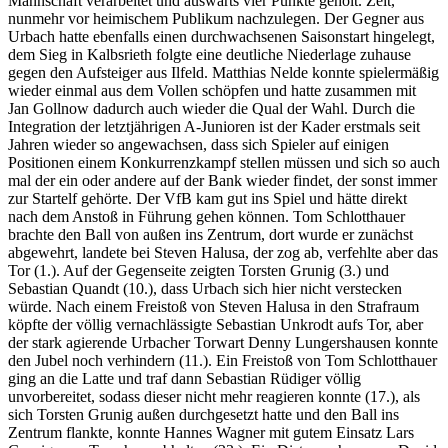
Mannschaft verarbeitet und auswärts vier Punkte geholt. Zeit,
nunmehr vor heimischem Publikum nachzulegen. Der Gegner aus
Urbach hatte ebenfalls einen durchwachsenen Saisonstart hingelegt,
dem Sieg in Kalbsrieth folgte eine deutliche Niederlage zuhause
gegen den Aufsteiger aus Ilfeld. Matthias Nelde konnte spielermäßig
wieder einmal aus dem Vollen schöpfen und hatte zusammen mit
Jan Gollnow dadurch auch wieder die Qual der Wahl. Durch die
Integration der letztjährigen A-Junioren ist der Kader erstmals seit
Jahren wieder so angewachsen, dass sich Spieler auf einigen
Positionen einem Konkurrenzkampf stellen müssen und sich so auch
mal der ein oder andere auf der Bank wieder findet, der sonst immer
zur Startelf gehörte. Der VfB kam gut ins Spiel und hätte direkt
nach dem Anstoß in Führung gehen können. Tom Schlotthauer
brachte den Ball von außen ins Zentrum, dort wurde er zunächst
abgewehrt, landete bei Steven Halusa, der zog ab, verfehlte aber das
Tor (1.). Auf der Gegenseite zeigten Torsten Grunig (3.) und
Sebastian Quandt (10.), dass Urbach sich hier nicht verstecken
würde. Nach einem Freistoß von Steven Halusa in den Strafraum
köpfte der völlig vernachlässigte Sebastian Unkrodt aufs Tor, aber
der stark agierende Urbacher Torwart Denny Lungershausen konnte
den Jubel noch verhindern (11.). Ein Freistoß von Tom Schlotthauer
ging an die Latte und traf dann Sebastian Rüdiger völlig
unvorbereitet, sodass dieser nicht mehr reagieren konnte (17.), als
sich Torsten Grunig außen durchgesetzt hatte und den Ball ins
Zentrum flankte, konnte Hannes Wagner mit gutem Einsatz Lars