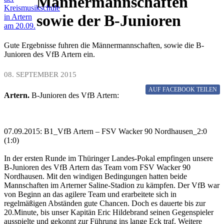
Männermannschaften
Kreismusikschule
sowie der B-Junioren
in Artern
am 20.09.
Gute Ergebnisse fuhren die Männermannschaften, sowie die B-
Junioren des VfB Artern ein.
08. SEPTEMBER 2015
AUF FACEBOOK
TEILEN
Artern.
B-Junioren des VfB Artern:
07.09.2015: B1_VfB Artern – FSV Wacker 90 Nordhausen_2:0
(1:0)
In der ersten Runde im Thüringer Landes-Pokal empfingen unsere
B-Junioren des VfB Artern das Team vom FSV Wacker 90
Nordhausen. Mit den windigen Bedingungen hatten beide
Mannschaften im Arterner Saline-Stadion zu kämpfen. Der VfB war
von Beginn an das agilere Team und erarbeitete sich in
regelmäßigen Abständen gute Chancen. Doch es dauerte bis zur
20.Minute, bis unser Kapitän Eric Hildebrand seinen Gegenspieler
ausspielte und gekonnt zur Führung ins lange Eck traf. Weitere