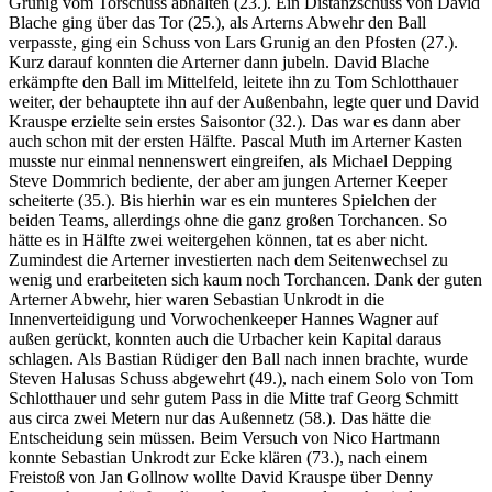
Grunig vom Torschuss abhalten (23.). Ein Distanzschuss von David
Blache ging über das Tor (25.), als Arterns Abwehr den Ball
verpasste, ging ein Schuss von Lars Grunig an den Pfosten (27.).
Kurz darauf konnten die Arterner dann jubeln. David Blache
erkämpfte den Ball im Mittelfeld, leitete ihn zu Tom Schlotthauer
weiter, der behauptete ihn auf der Außenbahn, legte quer und David
Krauspe erzielte sein erstes Saisontor (32.). Das war es dann aber
auch schon mit der ersten Hälfte. Pascal Muth im Arterner Kasten
musste nur einmal nennenswert eingreifen, als Michael Depping
Steve Dommrich bediente, der aber am jungen Arterner Keeper
scheiterte (35.). Bis hierhin war es ein munteres Spielchen der
beiden Teams, allerdings ohne die ganz großen Torchancen. So
hätte es in Hälfte zwei weitergehen können, tat es aber nicht.
Zumindest die Arterner investierten nach dem Seitenwechsel zu
wenig und erarbeiteten sich kaum noch Torchancen. Dank der guten
Arterner Abwehr, hier waren Sebastian Unkrodt in die
Innenverteidigung und Vorwochenkeeper Hannes Wagner auf
außen gerückt, konnten auch die Urbacher kein Kapital daraus
schlagen. Als Bastian Rüdiger den Ball nach innen brachte, wurde
Steven Halusas Schuss abgewehrt (49.), nach einem Solo von Tom
Schlotthauer und sehr gutem Pass in die Mitte traf Georg Schmitt
aus circa zwei Metern nur das Außennetz (58.). Das hätte die
Entscheidung sein müssen. Beim Versuch von Nico Hartmann
konnte Sebastian Unkrodt zur Ecke klären (73.), nach einem
Freistoß von Jan Gollnow wollte David Krauspe über Denny