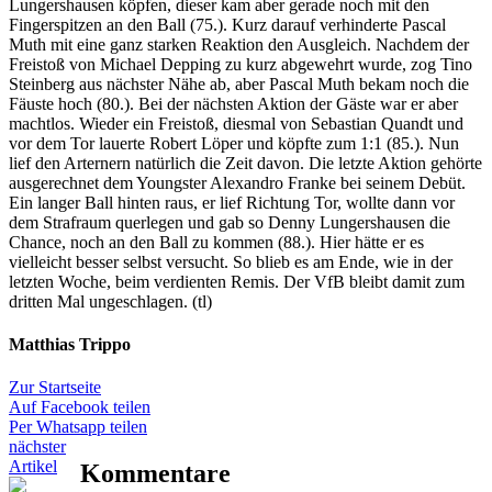
Lungershausen köpfen, dieser kam aber gerade noch mit den
Fingerspitzen an den Ball (75.). Kurz darauf verhinderte Pascal
Muth mit eine ganz starken Reaktion den Ausgleich. Nachdem der
Freistoß von Michael Depping zu kurz abgewehrt wurde, zog Tino
Steinberg aus nächster Nähe ab, aber Pascal Muth bekam noch die
Fäuste hoch (80.). Bei der nächsten Aktion der Gäste war er aber
machtlos. Wieder ein Freistoß, diesmal von Sebastian Quandt und
vor dem Tor lauerte Robert Löper und köpfte zum 1:1 (85.). Nun
lief den Arternern natürlich die Zeit davon. Die letzte Aktion gehörte
ausgerechnet dem Youngster Alexandro Franke bei seinem Debüt.
Ein langer Ball hinten raus, er lief Richtung Tor, wollte dann vor
dem Strafraum querlegen und gab so Denny Lungershausen die
Chance, noch an den Ball zu kommen (88.). Hier hätte er es
vielleicht besser selbst versucht. So blieb es am Ende, wie in der
letzten Woche, beim verdienten Remis. Der VfB bleibt damit zum
dritten Mal ungeschlagen. (tl)
Matthias Trippo
Zur Startseite
Auf Facebook teilen
Per Whatsapp teilen
nächster
Artikel
Kommentare