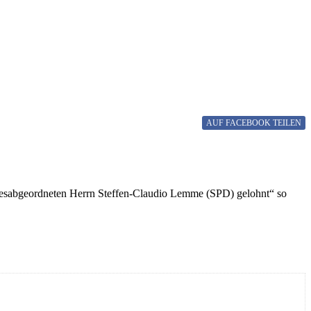
AUF FACEBOOK
TEILEN
gesabgeordneten Herrn Steffen-Claudio Lemme (SPD) gelohnt“ so