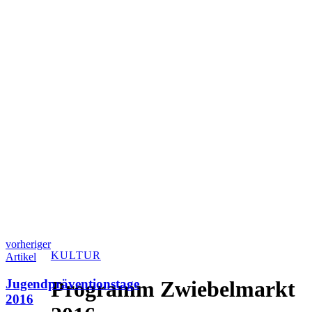
vorheriger
KULTUR
Artikel
Jugendpräventionstage
Programm Zwiebelmarkt
2016