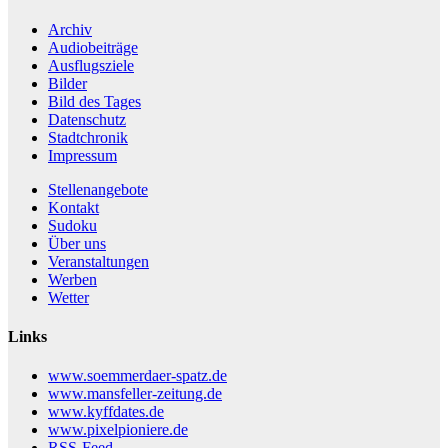
Archiv
Audiobeiträge
Ausflugsziele
Bilder
Bild des Tages
Datenschutz
Stadtchronik
Impressum
Stellenangebote
Kontakt
Sudoku
Über uns
Veranstaltungen
Werben
Wetter
Links
www.soemmerdaer-spatz.de
www.mansfeller-zeitung.de
www.kyffdates.de
www.pixelpioniere.de
RSS-Feed