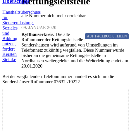
Rettungsleitstelle
Überschuss
Haushaltsüberschuss
alte Nummer nicht mehr erreichbar
für
Steuerentlastung,
09. JANUAR 2020
Soziales
und
Kyffhäuserkreis.
Die alte
AUF FACEBOOK
TEILEN
Bildung
Rufnummer der Rettungsleitstelle
nutzen,
Sondershausen wird aufgrund von Umstellungen im
fordert
Telefonnetz zukünftig wegfallen. Diese Nummer wurde
Kersten
bisher an die gemeinsame Rettungsleitstelle in
Steinke
Nordhausen weitergeleitet und die Weiterleitung endet am
20.01.2020.
Bei der wegfallenden Telefonnummer handelt es sich um die
Sondershäuser Rufnummer 03632 -19222.