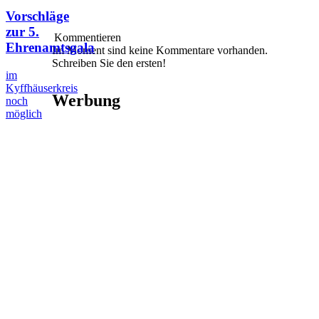
Vorschläge
zur 5.
Kommentieren
Ehrenamtsgala
Im Moment sind keine Kommentare vorhanden.
Schreiben Sie den ersten!
im
Kyffhäuserkreis
Werbung
noch
möglich