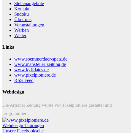
Stellenangebote
Kontakt
Sudoku
Über uns
Veranstaltungen
Werben
Wetter
Links
www.soemmerdaer-spatz.de
www.mansfeller-zeitung.de
www.kyffdates.de
www.pixelpioniere.de
RSS-Feed
Webdesign
Die Arterner Zeitung wurde von Pixelpioniere gestaltet und
programmiert.
Webdesign Thüringen
Unsere Facebookseite