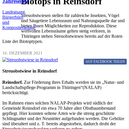
Biotops in Reinsdorf
Jahresende
Landratsamt,
Streuobstwiesen stellen für zahlreiche Insekten, Vögel
Bürgerbüro
und Säugetiere Lebensraum und Nahrungsquelle dar und
und
bieten Ihnen Möglichkeiten zur Reproduktion. Diese
Kompostieranlage
wertvollen Lebensräume gehen stetig verloren, in
Thüringen stehen Streuobstwiesen bereits auf der Roten
Liste der Biotoptypen.
16. DEZEMBER 2021
AUF FACEBOOK
TEILEN
Streuobstwiese in Reinsdorf
Reinsdorf.
Zur Förderung ihres Erhalts werden sie im „Natur- und
Landschaftspflege-Programm in Thüringen“(NALAP)
berücksichtigt.
Im Rahmen eines solchen NALAP-Projekts wird südlich der
Gemeinde Reinsdorf ein etwa 70 Jahre alter Obstbaumbestand
gepflegt. Hier konnten seltene Arten wie die streng geschützte
Schlingnatter und der Neuntöter aufgefunden werden. Die Gehölze
sind überaltert und z. T. bereits abgestorben, dadurch droht der
Streuobstwiesencharakter verloren zu gehen.