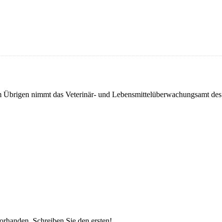
, im Übrigen nimmt das Veterinär- und Lebensmittelüberwachungsamt d
vorhanden.
Schreiben Sie den ersten!