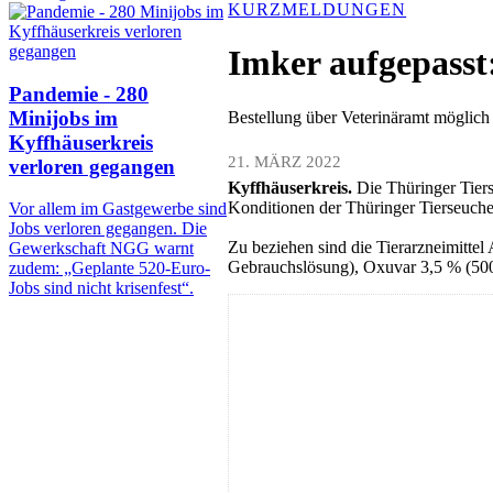
KURZMELDUNGEN
Imker aufgepasst
Pandemie - 280
Minijobs im
Bestellung über Veterinäramt möglich
Kyffhäuserkreis
21. MÄRZ 2022
verloren gegangen
Kyffhäuserkreis.
Die Thüringer Tier
Konditionen der Thüringer Tierseuche
Vor allem im Gastgewerbe sind
Jobs verloren gegangen. Die
Zu beziehen sind die Tierarzneimitte
Gewerkschaft NGG warnt
Gebrauchslösung), Oxuvar 3,5 % (50
zudem: „Geplante 520-Euro-
Jobs sind nicht krisenfest“.