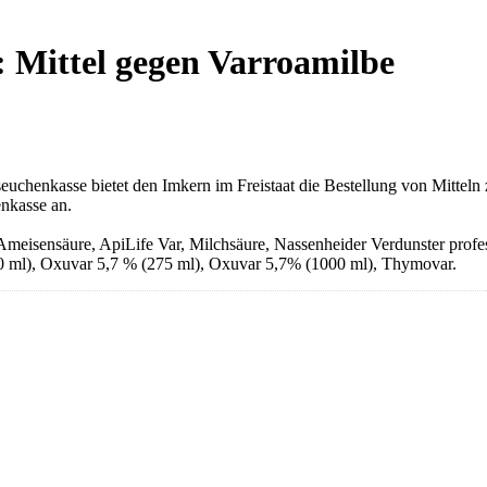
: Mittel gegen Varroamilbe
seuchenkasse bietet den Imkern im Freistaat die Bestellung von Mittel
nkasse an.
l Ameisensäure, ApiLife Var, Milchsäure, Nassenheider Verdunster prof
0 ml), Oxuvar 5,7 % (275 ml), Oxuvar 5,7% (1000 ml), Thymovar.