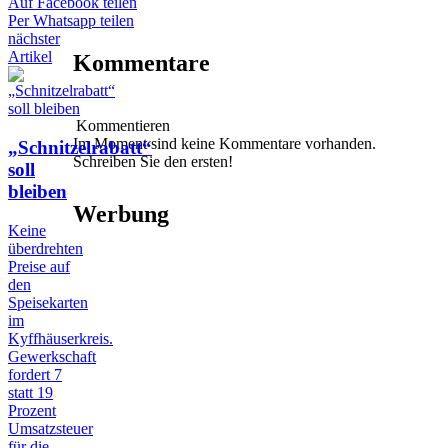
Auf Facebook teilen
Per Whatsapp teilen
nächster
Artikel
Kommentare
Kommentieren
Im Moment sind keine Kommentare vorhanden.
„Schnitzelrabatt“
Schreiben Sie den ersten!
soll
bleiben
Werbung
Keine
überdrehten
Preise auf
den
Speisekarten
im
Kyffhäuserkreis.
Gewerkschaft
fordert 7
statt 19
Prozent
Umsatzsteuer
für die