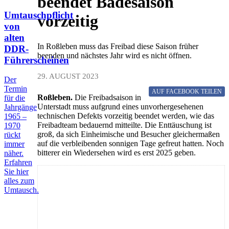
beendet Badesaison
Umtauschpflicht
vorzeitig
von
alten
In Roßleben muss das Freibad diese Saison früher
DDR-
beenden und nächstes Jahr wird es nicht öffnen.
Führerscheinen
29. AUGUST 2023
Der
Termin
AUF FACEBOOK
TEILEN
Roßleben.
Die Freibadsaison in
für die
Unterstadt muss aufgrund eines unvorhergesehenen
Jahrgänge
technischen Defekts vorzeitig beendet werden, wie das
1965 –
Freibadteam bedauernd mitteilte. Die Enttäuschung ist
1970
groß, da sich Einheimische und Besucher gleichermaßen
rückt
auf die verbleibenden sonnigen Tage gefreut hatten. Noch
immer
bitterer ein Wiedersehen wird es erst 2025 geben.
näher.
Erfahren
Sie hier
alles zum
Umtausch.