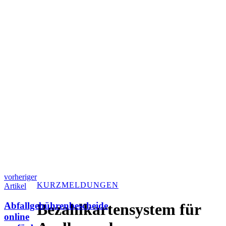
vorheriger
KURZMELDUNGEN
Artikel
Abfallgebührenbescheide
Bezahlkartensystem für
online