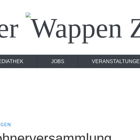
er
Z
EDIATHEK
JOBS
VERANSTALTUNGE
NGEN
ohnerversammlung