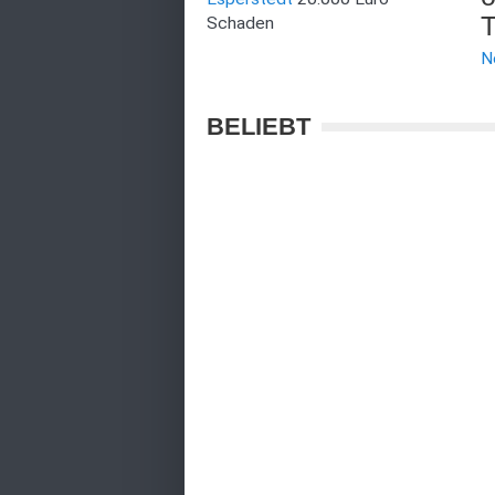
T
Schaden
N
BELIEBT