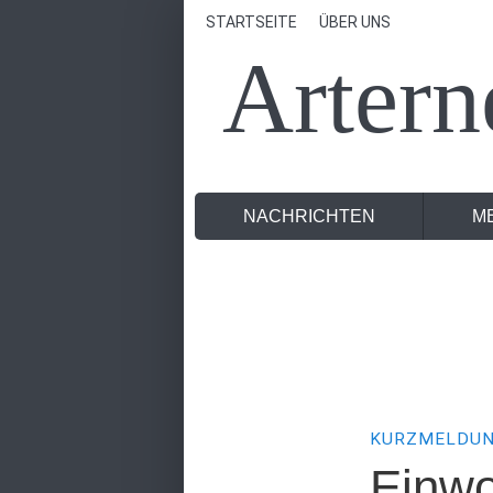
STARTSEITE
ÜBER UNS
Artern
NACHRICHTEN
M
KURZMELDU
Einw