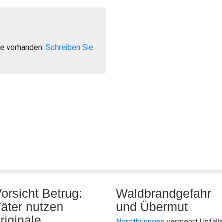
e vorhanden.
Schreiben Sie
orsicht Betrug:
Waldbrandgefahr
äter nutzen
und Übermut
riginale
Nordthüringen
vermehrt Unfäll