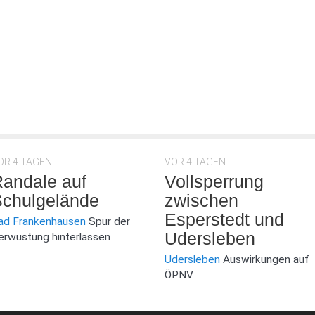
OR 4 TAGEN
VOR 4 TAGEN
andale auf
Vollsperrung
chulgelände
zwischen
Esperstedt und
ad Frankenhausen
Spur der
Udersleben
erwüstung hinterlassen
Udersleben
Auswirkungen auf
ÖPNV