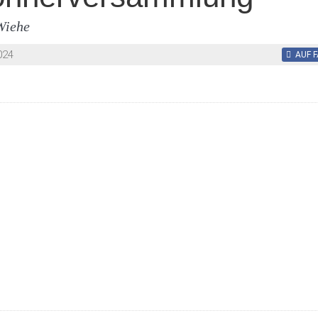
Wiehe
024
AUF 