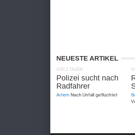
NEUESTE ARTIKEL
VOR 2 TAGEN
V
Polizei sucht nach
R
Radfahrer
S
Artern
Nach Unfall geflüchtet
B
V