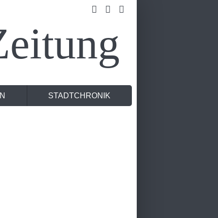
eitung
N
STADTCHRONIK