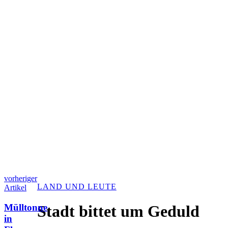
vorheriger
LAND UND LEUTE
Artikel
Mülltonne
Stadt bittet um Geduld
in