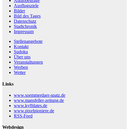
Audiobeiträge
Ausflugsziele
Bilder
Bild des Tages
Datenschutz
Stadtchronik
Impressum
Stellenangebote
Kontakt
Sudoku
Über uns
Veranstaltungen
Werben
Wetter
Links
www.soemmerdaer-spatz.de
www.mansfeller-zeitung.de
www.kyffdates.de
www.pixelpioniere.de
RSS-Feed
Webdesign