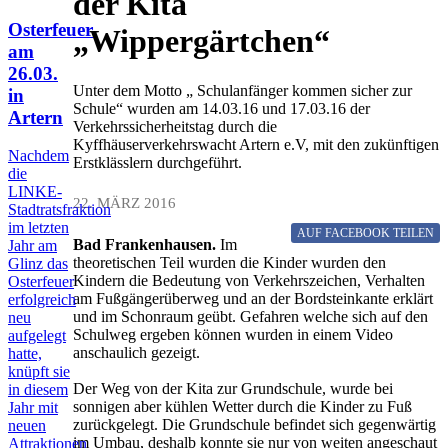
der Kita
Osterfeuer
„Wippergärtchen“
am
26.03.
Unter dem Motto „ Schulanfänger kommen sicher zur
in
Schule“ wurden am 14.03.16 und 17.03.16 der
Artern
Verkehrssicherheitstag durch die
Kyffhäuserverkehrswacht Artern e.V, mit den zukünftigen
Nachdem
Erstklässlern durchgeführt.
die
LINKE-
22. MÄRZ 2016
Stadtratsfraktion
im letzten
AUF FACEBOOK
TEILEN
Bad Frankenhausen.
Im
Jahr am
theoretischen Teil wurden die Kinder wurden den
Glinz das
Kindern die Bedeutung von Verkehrszeichen, Verhalten
Osterfeuer
am Fußgängerüberweg und an der Bordsteinkante erklärt
erfolgreich
und im Schonraum geübt. Gefahren welche sich auf den
neu
Schulweg ergeben können wurden in einem Video
aufgelegt
anschaulich gezeigt.
hatte,
knüpft sie
Der Weg von der Kita zur Grundschule, wurde bei
in diesem
sonnigen aber kühlen Wetter durch die Kinder zu Fuß
Jahr mit
zurückgelegt. Die Grundschule befindet sich gegenwärtig
neuen
im Umbau, deshalb konnte sie nur von weiten angeschaut
Attraktionen