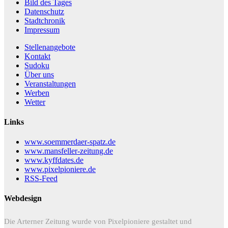
Bild des Tages
Datenschutz
Stadtchronik
Impressum
Stellenangebote
Kontakt
Sudoku
Über uns
Veranstaltungen
Werben
Wetter
Links
www.soemmerdaer-spatz.de
www.mansfeller-zeitung.de
www.kyffdates.de
www.pixelpioniere.de
RSS-Feed
Webdesign
Die Arterner Zeitung wurde von Pixelpioniere gestaltet und