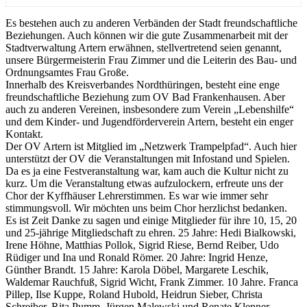
Es bestehen auch zu anderen Verbänden der Stadt freundschaftliche
Beziehungen. Auch können wir die gute Zusammenarbeit mit der
Stadtverwaltung Artern erwähnen, stellvertretend seien genannt,
unsere Bürgermeisterin Frau Zimmer und die Leiterin des Bau- und
Ordnungsamtes Frau Große.
Innerhalb des Kreisverbandes Nordthüringen, besteht eine enge
freundschaftliche Beziehung zum OV Bad Frankenhausen. Aber
auch zu anderen Vereinen, insbesondere zum Verein „Lebenshilfe“
und dem Kinder- und Jugendförderverein Artern, besteht ein enger
Kontakt.
Der OV Artern ist Mitglied im „Netzwerk Trampelpfad“. Auch hier
unterstützt der OV die Veranstaltungen mit Infostand und Spielen.
Da es ja eine Festveranstaltung war, kam auch die Kultur nicht zu
kurz. Um die Veranstaltung etwas aufzulockern, erfreute uns der
Chor der Kyffhäuser Lehrerstimmen. Es war wie immer sehr
stimmungsvoll. Wir möchten uns beim Chor herzlichst bedanken.
Es ist Zeit Danke zu sagen und einige Mitglieder für ihre 10, 15, 20
und 25-jährige Mitgliedschaft zu ehren. 25 Jahre: Hedi Bialkowski,
Irene Höhne, Matthias Pollok, Sigrid Riese, Bernd Reiber, Udo
Rüdiger und Ina und Ronald Römer. 20 Jahre: Ingrid Henze,
Günther Brandt. 15 Jahre: Karola Döbel, Margarete Leschik,
Waldemar Rauchfuß, Sigrid Wicht, Frank Zimmer. 10 Jahre. Franca
Pillep, Ilse Kuppe, Roland Hubold, Heidrun Sieber, Christa
Schreiber, Rita Pumm, Jürgen Malewski und Renate Klenner.