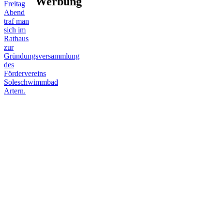
Werbung
Freitag
Abend
traf man
sich im
Rathaus
zur
Gründungsversammlung
des
Fördervereins
Soleschwimmbad
Artern.