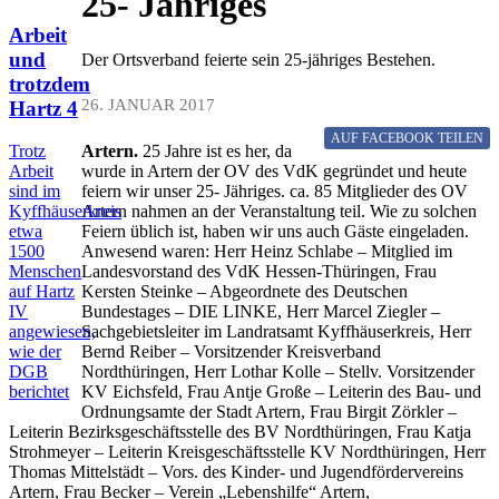
25- Jähriges
Arbeit
und
Der Ortsverband feierte sein 25-jähriges Bestehen.
trotzdem
26. JANUAR 2017
Hartz 4
AUF FACEBOOK
TEILEN
Artern.
25 Jahre ist es her, da
Trotz
wurde in Artern der OV des VdK gegründet und heute
Arbeit
feiern wir unser 25- Jähriges. ca. 85 Mitglieder des OV
sind im
Artern nahmen an der Veranstaltung teil. Wie zu solchen
Kyffhäuserkreis
Feiern üblich ist, haben wir uns auch Gäste eingeladen.
etwa
Anwesend waren: Herr Heinz Schlabe – Mitglied im
1500
Landesvorstand des VdK Hessen-Thüringen, Frau
Menschen
Kersten Steinke – Abgeordnete des Deutschen
auf Hartz
Bundestages – DIE LINKE, Herr Marcel Ziegler –
IV
Sachgebietsleiter im Landratsamt Kyffhäuserkreis, Herr
angewiesen,
Bernd Reiber – Vorsitzender Kreisverband
wie der
Nordthüringen, Herr Lothar Kolle – Stellv. Vorsitzender
DGB
KV Eichsfeld, Frau Antje Große – Leiterin des Bau- und
berichtet
Ordnungsamte der Stadt Artern, Frau Birgit Zörkler –
Leiterin Bezirksgeschäftsstelle des BV Nordthüringen, Frau Katja
Strohmeyer – Leiterin Kreisgeschäftsstelle KV Nordthüringen, Herr
Thomas Mittelstädt – Vors. des Kinder- und Jugendfördervereins
Artern, Frau Becker – Verein „Lebenshilfe“ Artern,