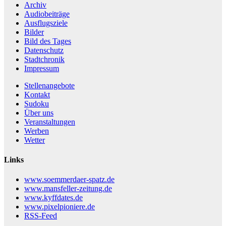
Archiv
Audiobeiträge
Ausflugsziele
Bilder
Bild des Tages
Datenschutz
Stadtchronik
Impressum
Stellenangebote
Kontakt
Sudoku
Über uns
Veranstaltungen
Werben
Wetter
Links
www.soemmerdaer-spatz.de
www.mansfeller-zeitung.de
www.kyffdates.de
www.pixelpioniere.de
RSS-Feed