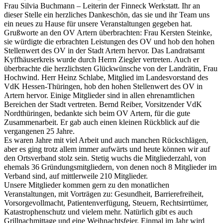
Frau Silvia Buchmann – Leiterin der Finneck Werkstatt. Ihr an
dieser Stelle ein herzliches Dankeschön, das sie und ihr Team uns
ein neues zu Hause für unsere Veranstaltungen gegeben hat.
Grußworte an den OV Artern überbrachten: Frau Kersten Steinke,
sie würdigte die erbrachten Leistungen des OV und hob den hohen
Stellenwert des OV in der Stadt Artern hervor. Das Landratsamt
Kyffhäuserkreis wurde durch Herrn Ziegler vertreten. Auch er
überbrachte die herzlichsten Glückwünsche von der Landrätin, Frau
Hochwind. Herr Heinz Schlabe, Mitglied im Landesvorstand des
VdK Hessen-Thüringen, hob den hohen Stellenwert des OV in
Artern hervor. Einige Mitglieder sind in allen ehrenamtlichen
Bereichen der Stadt vertreten. Bernd Reiber, Vorsitzender VdK
Nordthüringen, bedankte sich beim OV Artern, für die gute
Zusammenarbeit. Er gab auch einen kleinen Rückblick auf die
vergangenen 25 Jahre.
Es waren Jahre mit viel Arbeit und auch manchen Rückschlägen,
aber es ging trotz allem immer aufwärts und heute können wir auf
den Ortsverband stolz sein. Stetig wuchs die Mitgliederzahl, von
ehemals 36 Gründungsmitgliedern, von denen noch 8 Mitglieder im
Verband sind, auf mittlerweile 210 Mitglieder.
Unsere Mitglieder kommen gern zu den monatlichen
Veranstaltungen, mit Vorträgen zu: Gesundheit, Barrierefreiheit,
Vorsorgevollmacht, Patientenverfügung, Steuern, Rechtsirrtümer,
Katastrophenschutz und vielem mehr. Natürlich gibt es auch
Grillnachmittage und eine Weihnachtsfeier. Einmal im Jahr wird