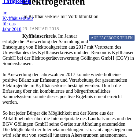
Elektrogeräten
Tätigkeiten
im
im Kyffhäuserkreis mit Vorbildfunktion
Kyffhäuserkreis
für das
29. JANUAR 2018
Jahr 2018
Kyffhäuserkreis.
Im Januar
AUF FACEBOOK
TEILEN
erfolgte die Auswertung der Sammlung und
Entsorgung von Elektroaltgeräten aus 2017 mit Vertretern des
Umweltamtes des Kyffhäuserkreises und der Remondis Kyffhäuser
GmbH bei der Elektrogeräteverwertung Göllingen GmbH (EGV) in
Sondershausen.
In Auswertung der Jahreszahlen 2017 konnte wiederholt eine
positive Bilanz zur Erfassung und Verarbeitung der gesammelten
Elektrogeräte im Kyffhäuserkreis bestätigt werden. Durch die
Erfassung über ein kombiniertes und bürgerfreundliches
Sammelsystem konnte dieses positive Ergebnis erneut erreicht
werden.
So hat jeder Bürger die Möglichkeit mit der Karte aus der
Abfallfibel oder über die Internetportale des Landratsamtes und der
EGV Göllingen GmbH seine Geräte zur Abholung anzumelden.
Die Möglichkeit der Internetanmeldungen ist rasant angestiegen und
wird sehr gut von speziell jüngeren Altersgruppen angenommen.