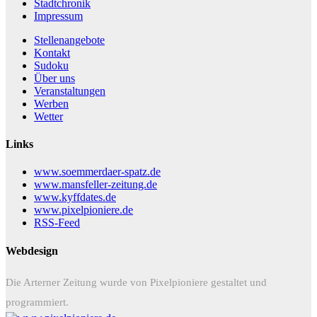
Stadtchronik
Impressum
Stellenangebote
Kontakt
Sudoku
Über uns
Veranstaltungen
Werben
Wetter
Links
www.soemmerdaer-spatz.de
www.mansfeller-zeitung.de
www.kyffdates.de
www.pixelpioniere.de
RSS-Feed
Webdesign
Die Arterner Zeitung wurde von Pixelpioniere gestaltet und
programmiert.