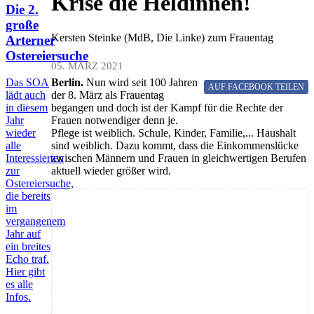
Krise die Heldinnen!
Die 2.
große
Kersten Steinke (MdB, Die Linke) zum Frauentag
Arterner
Ostereiersuche
05. MÄRZ 2021
Berlin.
Nun wird seit 100 Jahren
Das SOA
AUF FACEBOOK
TEILEN
der 8. März als Frauentag
lädt auch
begangen und doch ist der Kampf für die Rechte der
in diesem
Frauen notwendiger denn je.
Jahr
Pflege ist weiblich. Schule, Kinder, Familie,... Haushalt
wieder
sind weiblich. Dazu kommt, dass die Einkommenslücke
alle
zwischen Männern und Frauen in gleichwertigen Berufen
Interessierten
aktuell wieder größer wird.
zur
Ostereiersuche,
die bereits
im
vergangenem
Jahr auf
ein breites
Echo traf.
Hier gibt
es alle
Infos.