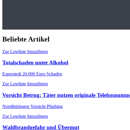
Beliebte Artikel
Zur Leseliste hinzufügen
Totalschaden unter Alkohol
Esperstedt
20.000 Euro Schaden
Zur Leseliste hinzufügen
Vorsicht Betrug: Täter nutzen originale Telefonnum
Nordthüringen
Vorsicht Phishing
Zur Leseliste hinzufügen
Waldbrandgefahr und Übermut