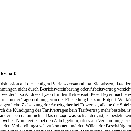
rkschaft!
 Diskussion auf der heutigen Betriebsversammlung. Sie wissen, dass der
stimmungen nicht durch Betriebsvereinbarung oder Arbeitsvertrag verzich
t werden“, so Andreas Lyson für den Betriebsrat. Peter Beyer machte es
en an der Tagesordnung, von der Einstellung bis zum Entgelt. Wir kön
entliche Zielsetzung der Arbeitgeber bei Tower ist, alleine die Spielr
 die Kündigung des Tarifvertrages kein Tarifvertrag mehr bestehe, ist 
ert sich daran nichts. Das einzige was sich ändert, ist, es besteht ke
th weiter. Nun liegt es bei den Arbeitgebern, ob es am Verhandlungs
t, an den Verhandlungstisch zu kommen und den Willen der Beschäftigte