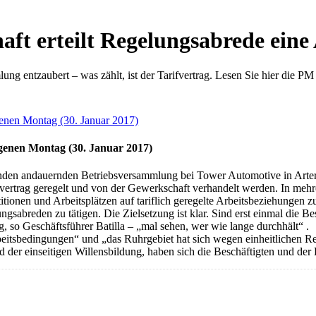
t erteilt Regelungsabrede eine
ng entzaubert – was zählt, ist der Tarifvertrag. Lesen Sie hier die PM
genen Montag (30. Januar 2017)
nden andauernden Betriebsversammlung bei Tower Automotive in Artern 
vertrag geregelt und von der Gewerkschaft verhandelt werden. In mehr
tionen und Arbeitsplätzen auf tariflich geregelte Arbeitsbeziehungen
gsabreden zu tätigen. Die Zielsetzung ist klar. Sind erst einmal die Be
, so Geschäftsführer Batilla – „mal sehen, wer wie lange durchhält“ .
bedingungen“ und „das Ruhrgebiet hat sich wegen einheitlichen Regel
 der einseitigen Willensbildung, haben sich die Beschäftigten und der 