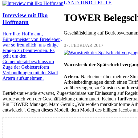
LAND UND LEUTE
Interview mit Ilko
TOWER Belegschaf
Hoffmann
Geschäftsleitung auf Betriebsversammlu
Herr Ilko Hoffmann,
Bürgermeister von Breteleben,
war so freundlich, uns einige
07. FEBRUAR 2017
Fragen zu beantworten. Es
geht um den
Gemeinderatsbeschluss im
Warnstreik der Spätschicht vergan
Zuge der Gebietsreform
Verhandlungen mit der Stadt
Artern.
Nach einer über mehrere Stu
Artern aufzunehmen.
Arbeitsbedingungen durch einen Tarif
zu überzeugen, zu Gunsten von Investi
Betriebsrat wurde erwartet, Zugeständnisse zur Einlassung auf Regelun
wurde auch von der Geschäftsleitung untermauert. Keinen Tarifvertrag
Ein TOWER Manager, Marc Gerull: „Wir wollen marktkonforme Arbeits
entwickelt“. Gegen dieses Modell, dem Modell des billigen Jacobs und