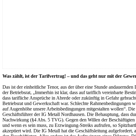
Was zählt, ist der Tarifvertrag! – und das geht nur mit der Gewe
Das ist der einheitliche Tenor, aus der über eine Stunde andauernden
der Betriebsrat, „Immerhin ist klar, dass auf tariflich vereinbarte Be
dass tarifliche Ansprüche in Abrede oder zukünftig in Gefahr gebrach
Betriebsrat und Gewerkschaft war. Schlechte Rahmenbedingungen war
auf Augenhöhe unsere Arbeitsbedingungen mitgestalten wollen“. Die eig
Geschäftsführer der IG Metall Nordhausen. Die Behauptung, dass durch
Nachwirkung (§4 Abs. 5 TVG). Gegen den Willen der Beschäftigten änd
und wenn es sein muss, zu Erzwingung-Streiks aufrufen, so Spitzbar
akzeptiert wird. Die IG Metall hat die Geschäftsleitung aufgeforder