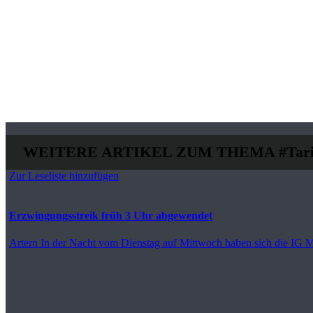
WEITERE ARTIKEL ZUM THEMA
#Tar
Zur Leseliste hinzufügen
Erzwingungsstreik früh 3 Uhr abgewendet
Artern
In der Nacht vom Dienstag auf Mittwoch haben sich die IG Me