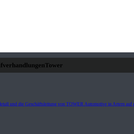
ifverhandlungenTower
tall und die Geschäftsleitung von TOWER Automotive in Artern auf ei