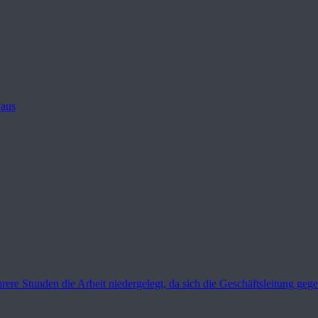
 aus
rere Stunden die Arbeit niedergelegt, da sich die Geschäftsleitung geg