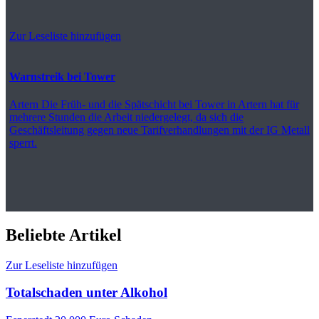
Zur Leseliste hinzufügen
Warnstreik bei Tower
Artern
Die Früh- und die Spätschicht bei Tower in Artern hat für
mehrere Stunden die Arbeit niedergelegt, da sich die
Geschäftsleitung gegen neue Tarifverhandlungen mit der IG Metall
sperrt.
Beliebte Artikel
Zur Leseliste hinzufügen
Totalschaden unter Alkohol