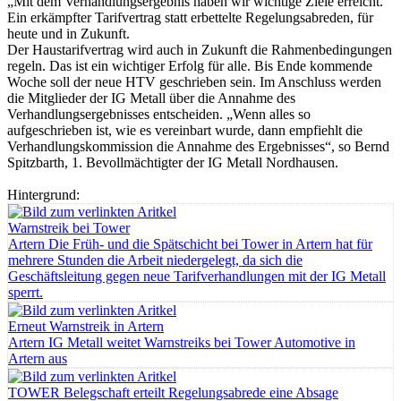
„Mit dem Verhandlungsergebnis haben wir wichtige Ziele erreicht.
Ein erkämpfter Tarifvertrag statt erbettelte Regelungsabreden, für
heute und in Zukunft.
Der Haustarifvertrag wird auch in Zukunft die Rahmenbedingungen
regeln. Das ist ein wichtiger Erfolg für alle. Bis Ende kommende
Woche soll der neue HTV geschrieben sein. Im Anschluss werden
die Mitglieder der IG Metall über die Annahme des
Verhandlungsergebnisses entscheiden. „Wenn alles so
aufgeschrieben ist, wie es vereinbart wurde, dann empfiehlt die
Verhandlungskommission die Annahme des Ergebnisses“, so Bernd
Spitzbarth, 1. Bevollmächtigter der IG Metall Nordhausen.
Hintergrund:
Warnstreik bei Tower
Artern
Die Früh- und die Spätschicht bei Tower in Artern hat für
mehrere Stunden die Arbeit niedergelegt, da sich die
Geschäftsleitung gegen neue Tarifverhandlungen mit der IG Metall
sperrt.
Erneut Warnstreik in Artern
Artern
IG Metall weitet Warnstreiks bei Tower Automotive in
Artern aus
TOWER Belegschaft erteilt Regelungsabrede eine Absage