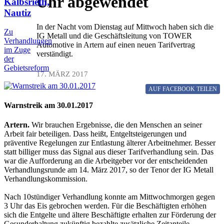
Uhr abgewendet
Kalbsrieth,
Nautiz
In der Nacht vom Dienstag auf Mittwoch haben sich die
Zu
IG Metall und die Geschäftsleitung von TOWER
Verhandlungen
Automotive in Artern auf einen neuen Tarifvertrag
im Zuge
verständigt.
der
Gebietsreform
17. MÄRZ 2017
AUF FACEBOOK
TEILEN
Warnstreik am 30.01.2017
Artern.
Wir brauchen Ergebnisse, die den Menschen an seiner
Arbeit fair beteiligen. Dass heißt, Entgeltsteigerungen und
präventive Regelungen zur Entlastung älterer Arbeitnehmer. Besser
statt billiger muss das Signal aus dieser Tarifverhandlung sein. Das
war die Aufforderung an die Arbeitgeber vor der entscheidenden
Verhandlungsrunde am 14. März 2017, so der Tenor der IG Metall
Verhandlungskommission.
Nach 10stündiger Verhandlung konnte am Mittwochmorgen gegen
3 Uhr das Eis gebrochen werden. Für die Beschäftigten erhöhen
sich die Entgelte und ältere Beschäftigte erhalten zur Förderung der
Gesunderhaltung zukünftig bezahlte zusätzliche Zeitanteile