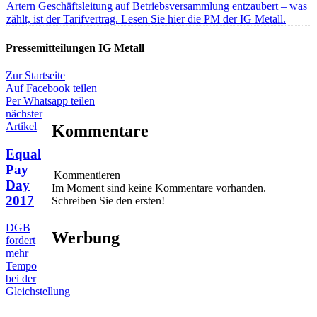
Artern
Geschäftsleitung auf Betriebsversammlung entzaubert – was
zählt, ist der Tarifvertrag. Lesen Sie hier die PM der IG Metall.
Pressemitteilungen IG Metall
Zur Startseite
Auf Facebook teilen
Per Whatsapp teilen
nächster
Artikel
Kommentare
Equal
Pay
Kommentieren
Day
Im Moment sind keine Kommentare vorhanden.
2017
Schreiben Sie den ersten!
DGB
Werbung
fordert
mehr
Tempo
bei der
Gleichstellung