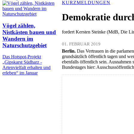
KURZMELDUNGEN
Demokratie durc
Vögel zählen,
Nistkästen bauen und
fordert Kersten Steinke (MdB, Die Li
Wandern im
01. FEBRUAR 2019
Naturschutzgebiet
Berlin.
Das Vertrauen in die parlame
grundsätzlich öffentlich tagen und w
Das Hotspot-Projekt
ebenfalls öffentlich sein. Ausnahmen
„Gipskarst Südharz -
Bundestages hier: Ausschussöffentlic
Artenvielfalt erhalten und
erleben“ im Januar