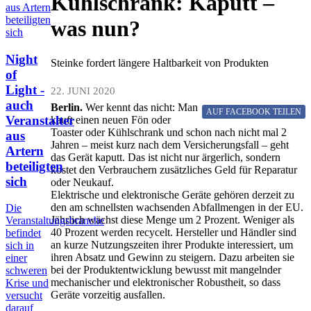
Kühlschrank: Kaputt –
was nun?
Night
Steinke fordert längere Haltbarkeit von Produkten
of
Light -
22. JUNI 2020
auch
Berlin.
Wer kennt das nicht: Man
AUF FACEBOOK
TEILEN
Veranstalter
kauft einen neuen Fön oder
Toaster oder Kühlschrank und schon nach nicht mal 2
aus
Jahren – meist kurz nach dem Versicherungsfall – geht
Artern
das Gerät kaputt. Das ist nicht nur ärgerlich, sondern
beteiligten
kostet den Verbrauchern zusätzliches Geld für Reparatur
sich
oder Neukauf.
Elektrische und elektronische Geräte gehören derzeit zu
den am schnellsten wachsenden Abfallmengen in der EU.
Die
Jährlich wächst diese Menge um 2 Prozent. Weniger als
Veranstaltungsbranche
40 Prozent werden recycelt. Hersteller und Händler sind
befindet
an kurze Nutzungszeiten ihrer Produkte interessiert, um
sich in
ihren Absatz und Gewinn zu steigern. Dazu arbeiten sie
einer
bei der Produktentwicklung bewusst mit mangelnder
schweren
mechanischer und elektronischer Robustheit, so dass
Krise und
Geräte vorzeitig ausfallen.
versucht
darauf