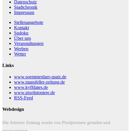
Datenschutz
Stadtchronik
Impressum
Stellenangebote
Kontakt
Sudoku
Über uns
Veranstaltungen
Werben
Wetter
Links
www.soemmerdaer-spatz.de
www.mansfeller-zeitung.de
www.kyffdates.de
www.pixelpioniere.de
RSS-Feed
Webdesign
Die Arterner Zeitung wurde von Pixelpioniere gestaltet und
programmiert.