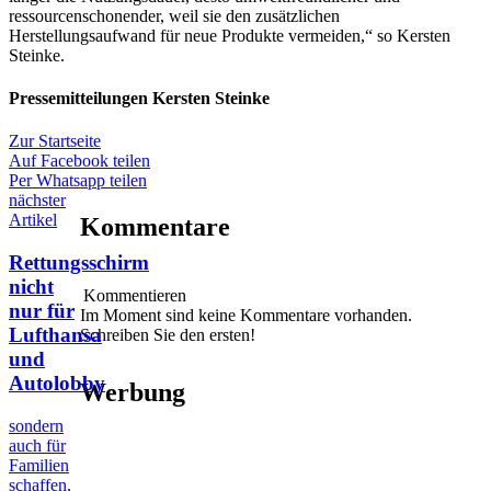
ressourcenschonender, weil sie den zusätzlichen
Herstellungsaufwand für neue Produkte vermeiden,“ so Kersten
Steinke.
Pressemitteilungen Kersten Steinke
Zur Startseite
Auf Facebook teilen
Per Whatsapp teilen
nächster
Artikel
Kommentare
Rettungsschirm
nicht
Kommentieren
nur für
Im Moment sind keine Kommentare vorhanden.
Lufthansa
Schreiben Sie den ersten!
und
Autolobby
Werbung
sondern
auch für
Familien
schaffen,