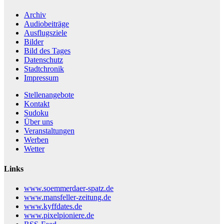
Archiv
Audiobeiträge
Ausflugsziele
Bilder
Bild des Tages
Datenschutz
Stadtchronik
Impressum
Stellenangebote
Kontakt
Sudoku
Über uns
Veranstaltungen
Werben
Wetter
Links
www.soemmerdaer-spatz.de
www.mansfeller-zeitung.de
www.kyffdates.de
www.pixelpioniere.de