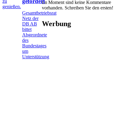
gefordert
zu
Im Moment sind keine Kommentare
genießen.
vorhanden.
Schreiben Sie den ersten!
Gesamtbetriebsrat
Netz der
Werbung
DB AB
bittet
Abgeordnete
des
Bundestages
um
Unterstützung