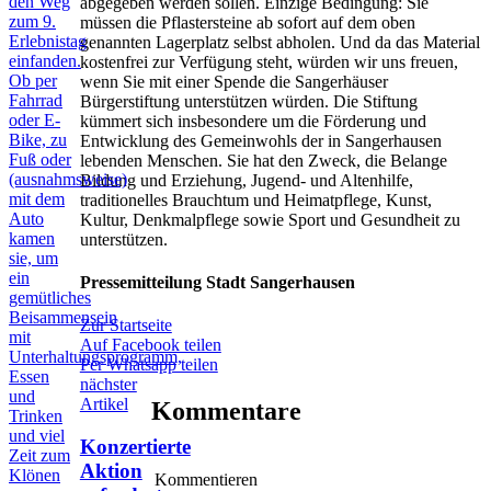
den Weg
abgegeben werden sollen. Einzige Bedingung: Sie
zum 9.
müssen die Pflastersteine ab sofort auf dem oben
Erlebnistag
genannten Lagerplatz selbst abholen. Und da das Material
einfanden.
kostenfrei zur Verfügung steht, würden wir uns freuen,
Ob per
wenn Sie mit einer Spende die Sangerhäuser
Fahrrad
Bürgerstiftung unterstützen würden. Die Stiftung
oder E-
kümmert sich insbesondere um die Förderung und
Bike, zu
Entwicklung des Gemeinwohls der in Sangerhausen
Fuß oder
lebenden Menschen. Sie hat den Zweck, die Belange
(ausnahmsweise)
Bildung und Erziehung, Jugend- und Altenhilfe,
mit dem
traditionelles Brauchtum und Heimatpflege, Kunst,
Auto
Kultur, Denkmalpflege sowie Sport und Gesundheit zu
kamen
unterstützen.
sie, um
ein
Pressemitteilung Stadt Sangerhausen
gemütliches
Beisammensein
Zur Startseite
mit
Auf Facebook teilen
Unterhaltungsprogramm,
Per Whatsapp teilen
Essen
nächster
und
Artikel
Kommentare
Trinken
und viel
Konzertierte
Zeit zum
Aktion
Klönen
Kommentieren