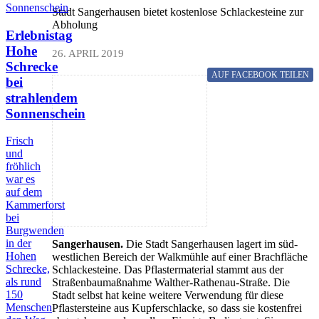
Stadt Sangerhausen bietet kostenlose Schlackesteine zur
Abholung
Erlebnistag
Hohe
26. APRIL 2019
Schrecke
AUF FACEBOOK
TEILEN
bei
strahlendem
Sonnenschein
Frisch
und
fröhlich
war es
auf dem
Kammerforst
bei
Burgwenden
in der
Sangerhausen.
Die Stadt Sangerhausen lagert im süd-
Hohen
westlichen Bereich der Walkmühle auf einer Brachfläche
Schrecke,
Schlackesteine. Das Pflastermaterial stammt aus der
als rund
Straßenbaumaßnahme Walther-Rathenau-Straße. Die
150
Stadt selbst hat keine weitere Verwendung für diese
Menschen
Pflastersteine aus Kupferschlacke, so dass sie kostenfrei