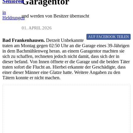
Garagentor
Senioren
in
und werden von Besitzer überrascht
Heldrungen
01. APRIL 2026
AUF FACEBOOK
TEILEN
Bad Frankenhausen.
Derzeit Unbekannte
traten am Montag gegen 02:50 Uhr an die Garage eines 39-Jährigen
in dem Bachmühlenweg heran. an einem Garagentor machten sie
sich zu schaffen, rechneten jedoch nicht damit, dass sich der in
dieser befand. Von Innen öffnete er die Garage und die beiden Täter
traten sofort die Flucht an. Hierbei erkannte der Geschädigte, dass
einer dieser Männer eine Glatze hatte. Weitere Angaben zu den
Tätern konnte er nicht machen.