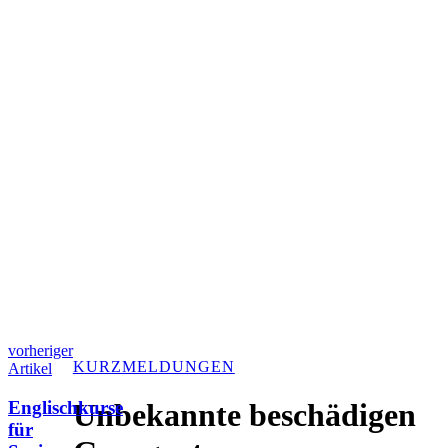
vorheriger
KURZMELDUNGEN
Artikel
Englischkurse
Unbekannte beschädigen
für