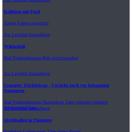
Kollision mit Ford
Artern
Fahrer unverletzt
Zur Leseliste hinzufügen
Wildunfall
Bad Frankenhausen
Reh verschwunden
Zur Leseliste hinzufügen
Erneuter Trickbetrug - Vorsicht auch vor bekannten
Nummern
Bad Frankenhausen
Skrupellose Täter erbeuten mehrere
zehntausend Euro
Zur Leseliste hinzufügen
Strohballen in Flammen
Rottleben
Unbekannte Täter legen Brand