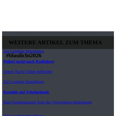
WEITERE ARTIKEL ZUM THEMA
Zur Leseliste hinzufügen
#blaulicht2026
Polizei sucht nach Radfahrer
Artern
Nach Unfall geflüchtet
Zur Leseliste hinzufügen
Randale auf Schulgelände
Bad Frankenhausen
Spur der Verwüstung hinterlassen
Zur Leseliste hinzufügen