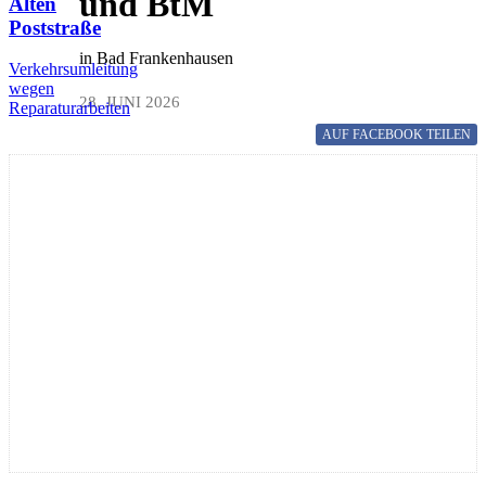
und BtM
Alten
Poststraße
in Bad Frankenhausen
Verkehrsumleitung
wegen
28. JUNI 2026
Reparaturarbeiten
AUF FACEBOOK
TEILEN