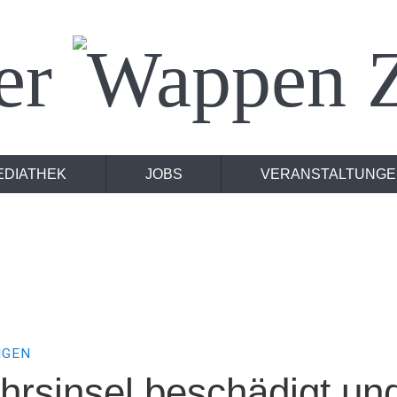
er
Z
EDIATHEK
JOBS
VERANSTALTUNGE
NGEN
hrsinsel beschädigt un