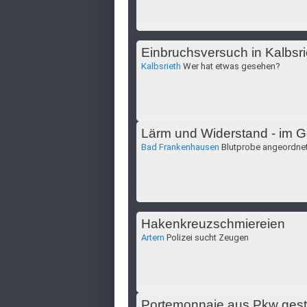
Einbruchsversuch in Kalbsri
Kalbsrieth
Wer hat etwas gesehen?
Lärm und Widerstand - im G
Bad Frankenhausen
Blutprobe angeordne
Hakenkreuzschmiereien
Artern
Polizei sucht Zeugen
Portemonnaie aus Pkw gest