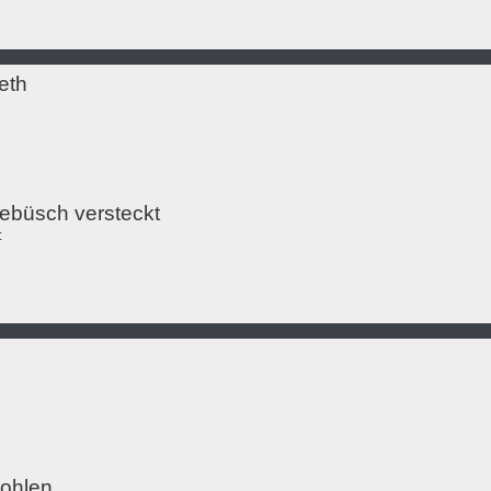
eth
ebüsch versteckt
t
ohlen