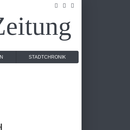
eitung
N
STADTCHRONIK
d