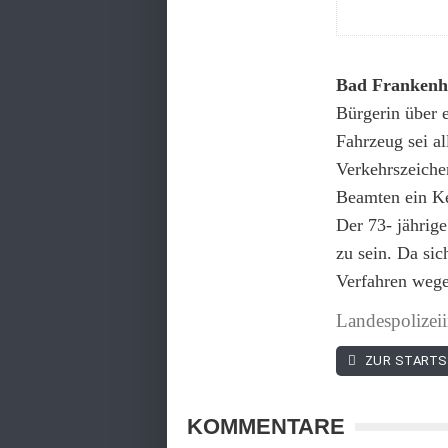
Bad Frankenh
Bürgerin über e
Fahrzeug sei al
Verkehrszeichen
Beamten ein Ke
Der 73- jährig
zu sein. Da sic
Verfahren wegen
Landespolizei
ZUR STARTS
KOMMENTARE