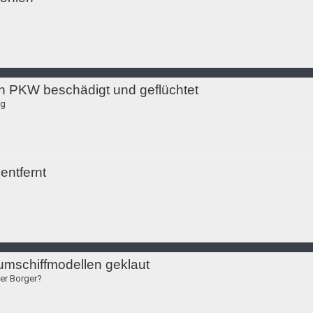
n PKW beschädigt und geflüchtet
eg
 entfernt
mschiffmodellen geklaut
er Borger?