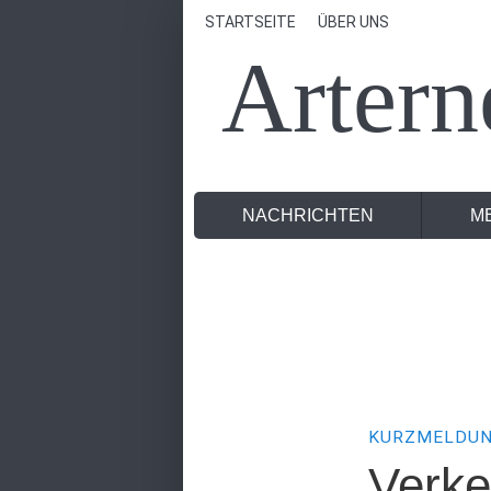
STARTSEITE
ÜBER UNS
Artern
NACHRICHTEN
M
KURZMELDU
Verke