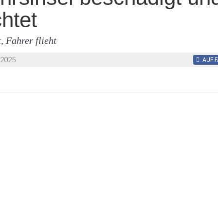
chtet
, Fahrer flieht
2025
AUF 