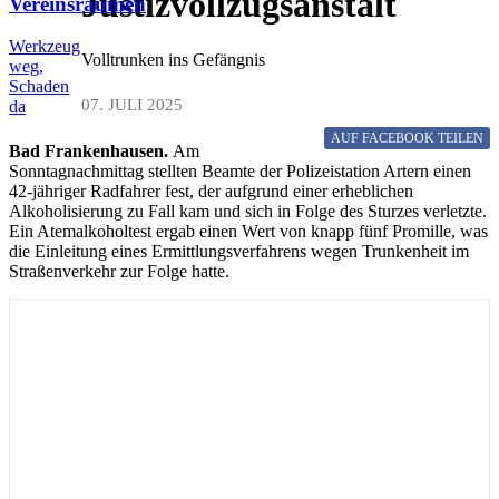
Justizvollzugsanstalt
Vereinsräumen
Werkzeug
Volltrunken ins Gefängnis
weg,
Schaden
07. JULI 2025
da
AUF FACEBOOK
TEILEN
Bad Frankenhausen.
Am
Sonntagnachmittag stellten Beamte der Polizeistation Artern einen
42-jähriger Radfahrer fest, der aufgrund einer erheblichen
Alkoholisierung zu Fall kam und sich in Folge des Sturzes verletzte.
Ein Atemalkoholtest ergab einen Wert von knapp fünf Promille, was
die Einleitung eines Ermittlungsverfahrens wegen Trunkenheit im
Straßenverkehr zur Folge hatte.