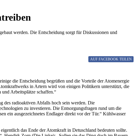
treiben
l gebaut werden. Die Entscheidung sorgt für Diskussionen und
AUF FACEBOOK
TEILEN
inige die Entscheidung begrüßen und die Vorteile der Atomenergie
omkraftwerks in Artern wird von einigen Politikern unterstützt, die
und Arbeitsplätze schaffen.“
g des radioaktiven Abfalls hoch sein werden. Die
Technologien zu investieren. Die Entsorgungsfragen rund um die
sen ein ausgezeichnetes Endlager direkt vor der Tür.“ Kühlwasser
 eigentlich das Ende der Atomkraft in Detuschland bedeuten sollte.
ik“. Hendirk Zorn (Die Linke): „Sollen sie das Ding doch im Bayern