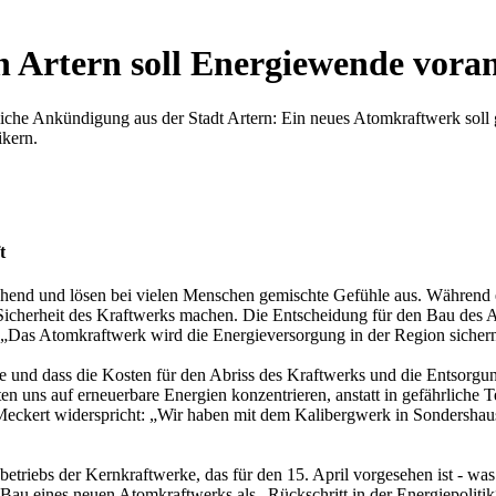
 Artern soll Energiewende voran
unliche Ankündigung aus der Stadt Artern: Ein neues Atomkraftwerk sol
ikern.
t
hend und lösen bei vielen Menschen gemischte Gefühle aus. Während e
Sicherheit des Kraftwerks machen. Die Entscheidung für den Bau des At
Das Atomkraftwerk wird die Energieversorgung in der Region sichern 
und dass die Kosten für den Abriss des Kraftwerks und die Entsorgun
en uns auf erneuerbare Energien konzentrieren, anstatt in gefährliche 
 Meckert widerspricht: „Wir haben mit dem Kalibergwerk in Sondershau
etriebs der Kernkraftwerke, das für den 15. April vorgesehen ist - was
n Bau eines neuen Atomkraftwerks als „Rückschritt in der Energiepolit