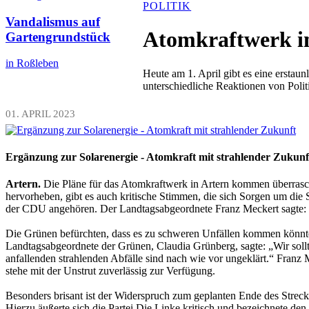
POLITIK
Vandalismus auf
Atomkraftwerk in
Gartengrundstück
in Roßleben
Heute am 1. April gibt es eine ersta
unterschiedliche Reaktionen von Polit
01. APRIL 2023
Ergänzung zur Solarenergie - Atomkraft mit strahlender Zukunf
Artern.
Die Pläne für das Atomkraftwerk in Artern kommen überrasc
hervorheben, gibt es auch kritische Stimmen, die sich Sorgen um die 
der CDU angehören. Der Landtagsabgeordnete Franz Meckert sagte: „
Die Grünen befürchten, dass es zu schweren Unfällen kommen könnte 
Landtagsabgeordnete der Grünen, Claudia Grünberg, sagte: „Wir sollt
anfallenden strahlenden Abfälle sind nach wie vor ungeklärt.“ Franz
stehe mit der Unstrut zuverlässig zur Verfügung.
Besonders brisant ist der Widerspruch zum geplanten Ende des Streckb
Hierzu äußerte sich die Partei Die Linke kritisch und bezeichnete de