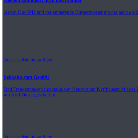
Koenen kandidiert doch noch einmal
Artern
Die SPD und der amtierende Bürgermeister mit der ganz gro
Zur Leseliste hinzufügen
Seilbahn statt Geolift!
Bad Frankenhausen
Spektakulärer Neustart am Kyffhäuser: Mit der
am Kyffhäuser geschaffen.
Zur Leseliste hinzufügen