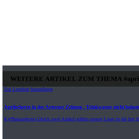
WEITERE ARTIKEL ZUM THEMA
#apri
Zur Leseliste hinzufügen
Aprilscherze in der Arterner Zeitung - Trinkwasser nicht belast
Kyffhäuserkreis
Gleich zwei Artikel sollten unsere Leser in die Irre f