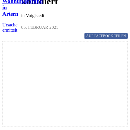
kollidiert
Wohnungsbrand
in
Artern
in Voigtstedt
Ursache
05. FEBRUAR 2025
ermittelt
AUF FACEBOOK
TEILEN