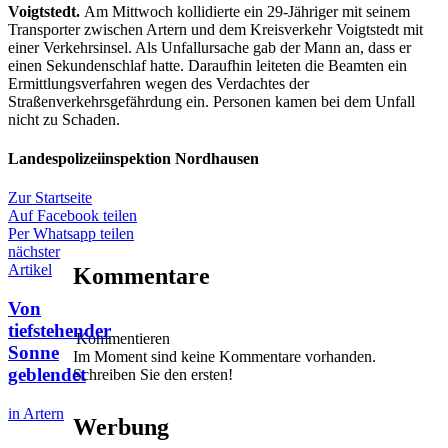
Voigtstedt.
Am Mittwoch kollidierte ein 29-Jähriger mit seinem
Transporter zwischen Artern und dem Kreisverkehr Voigtstedt mit
einer Verkehrsinsel. Als Unfallursache gab der Mann an, dass er
einen Sekundenschlaf hatte. Daraufhin leiteten die Beamten ein
Ermittlungsverfahren wegen des Verdachtes der
Straßenverkehrsgefährdung ein. Personen kamen bei dem Unfall
nicht zu Schaden.
Landespolizeiinspektion Nordhausen
Zur Startseite
Auf Facebook teilen
Per Whatsapp teilen
nächster
Artikel
Kommentare
Von
tiefstehender
Kommentieren
Sonne
Im Moment sind keine Kommentare vorhanden.
geblendet
Schreiben Sie den ersten!
in Artern
Werbung