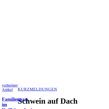
vorheriger
KURZMELDUNGEN
Artikel
Familienpass
Schwein auf Dach
im