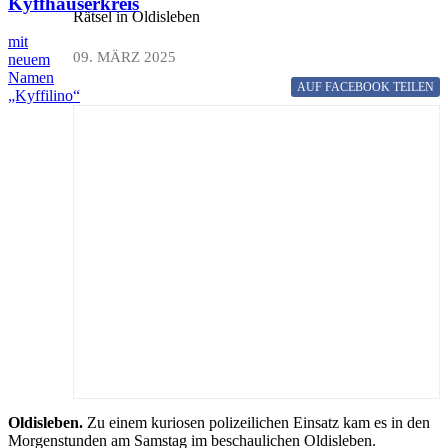
Kyffhäuserkreis
Rätsel in Oldisleben
mit
09. MÄRZ 2025
neuem
Namen
AUF FACEBOOK
TEILEN
„Kyffilino“
Oldisleben.
Zu einem kuriosen polizeilichen Einsatz kam es in den
Morgenstunden am Samstag im beschaulichen Oldisleben.