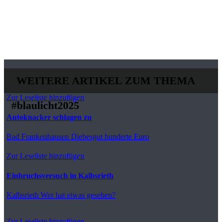
WEITERE ARTIKEL ZUM THEMA
Zur Leseliste hinzufügen
#blaulicht2025
Autoknacker schlagen zu
Bad Frankenhausen
Diebesgut hunderte Euro
Zur Leseliste hinzufügen
Einbruchsversuch in Kalbsrieth
Kalbsrieth
Wer hat etwas gesehen?
Zur Leseliste hinzufügen