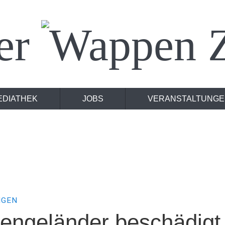
er
Z
EDIATHEK
JOBS
VERANSTALTUNGE
NGEN
engeländer beschädigt