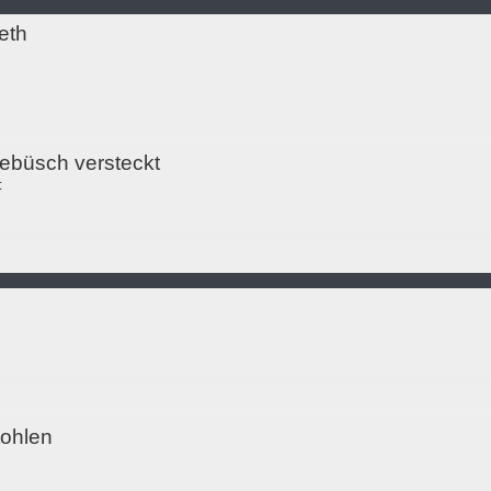
eth
ebüsch versteckt
t
ohlen