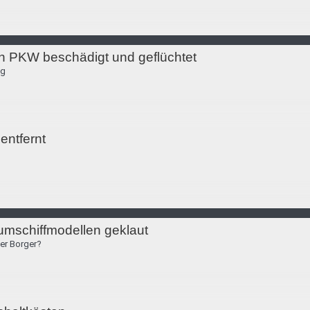
n PKW beschädigt und geflüchtet
eg
 entfernt
mschiffmodellen geklaut
er Borger?