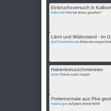
Einbruchsversuch in Kalbsri
Kalbsrieth
Wer hat etwas gesehen?
Lärm und Widerstand - im G
Bad Frankenhausen
Blutprobe angeordne
Hakenkreuzschmiereien
Artern
Polizei sucht Zeugen
Portemonnaie aus Pkw gest
Heldrungen
Aufgebrochener BMW