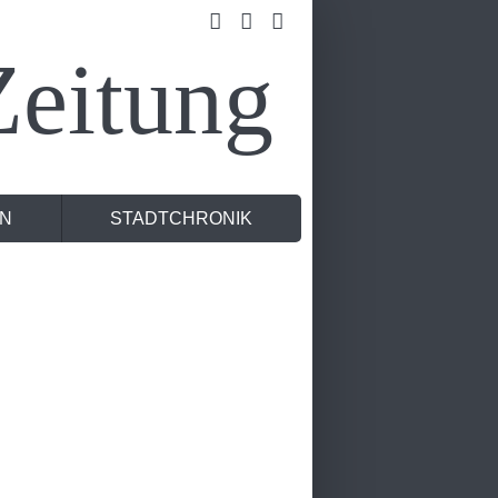
eitung
N
STADTCHRONIK