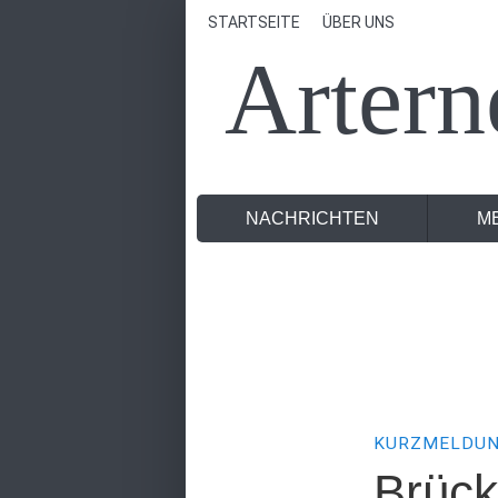
STARTSEITE
ÜBER UNS
Artern
NACHRICHTEN
M
KURZMELDU
Brück