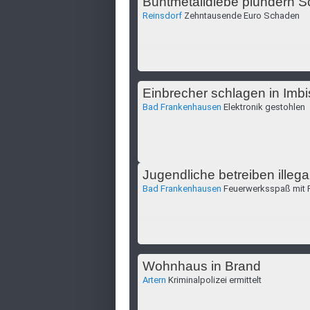
Buntmetalldiebe plündern S
Reinsdorf
Zehntausende Euro Schaden
Einbrecher schlagen in Imbi
Bad Frankenhausen
Elektronik gestohlen
Jugendliche betreiben illega
Bad Frankenhausen
Feuerwerksspaß mit 
Wohnhaus in Brand
Artern
Kriminalpolizei ermittelt