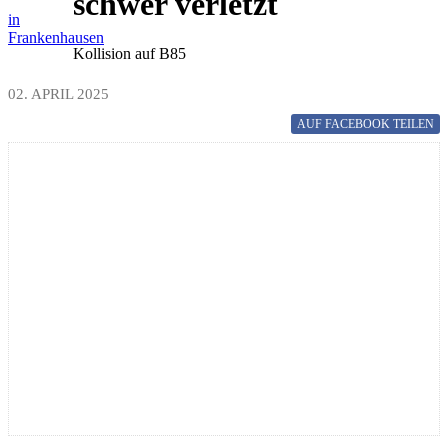
schwer verletzt
in
Frankenhausen
Kollision auf B85
02. APRIL 2025
AUF FACEBOOK
TEILEN