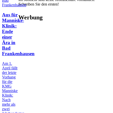
Schreiben Sie den ersten!
Aus für
Werbung
Manniske-
Klinik:
Ende
einer
Ära in
Bad
Frankenhausen
Am 1.
April fällt
der letzte
Vorhang
für die
KMG
Manniske
Klinik:
Nach
mehr als
zwei