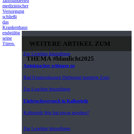
Jahrhunderten
medizinischer
Versorgung
schließt
das
Krankenhaus
endgültig
seine
WEITERE ARTIKEL ZUM
Türen.
Zur Leseliste hinzufügen
THEMA
#blaulicht2025
Autoknacker schlagen zu
Bad Frankenhausen
Diebesgut hunderte Euro
Zur Leseliste hinzufügen
Einbruchsversuch in Kalbsrieth
Kalbsrieth
Wer hat etwas gesehen?
Zur Leseliste hinzufügen