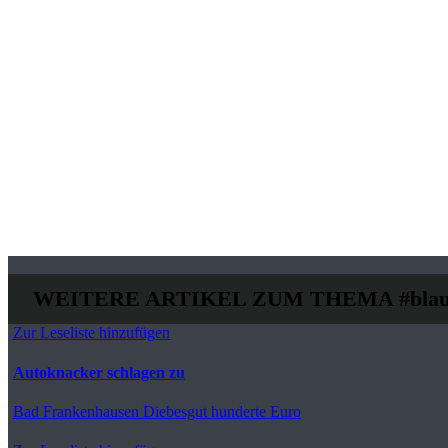
WEITERE ARTIKEL ZUM THEMA
#blau
Zur Leseliste hinzufügen
Autoknacker schlagen zu
Bad Frankenhausen
Diebesgut hunderte Euro