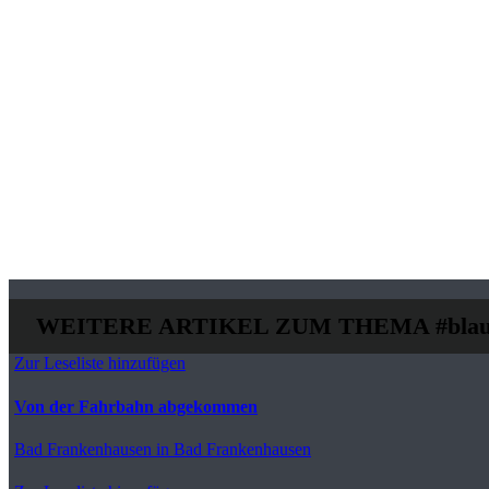
WEITERE ARTIKEL ZUM THEMA
#blau
Zur Leseliste hinzufügen
Von der Fahrbahn abgekommen
Bad Frankenhausen
in Bad Frankenhausen